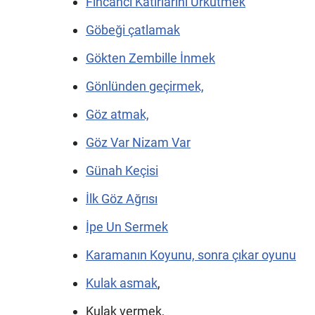
Fincancı Katırlarını Ürkütmek
Göbeği çatlamak
Gökten Zembille İnmek
Gönlünden geçirmek,
Göz atmak,
Göz Var Nizam Var
Günah Keçisi
İlk Göz Ağrısı
İpe Un Sermek
Karamanın Koyunu, sonra çıkar oyunu
Kulak asmak
,
Kulak vermek,