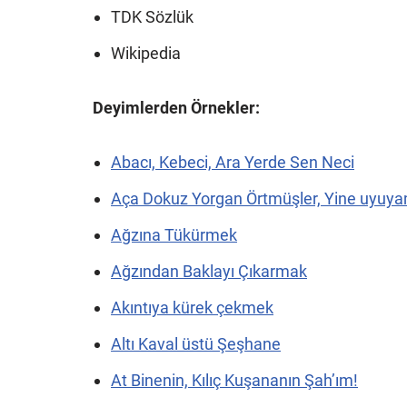
TDK Sözlük
Wikipedia
Deyimlerden Örnekler:
Abacı, Kebeci, Ara Yerde Sen Neci
Aça Dokuz Yorgan Örtmüşler, Yine uyuy
Ağzına Tükürmek
Ağzından Baklayı Çıkarmak
Akıntıya kürek çekmek
Altı Kaval üstü Şeşhane
At Binenin, Kılıç Kuşananın Şah’ım!