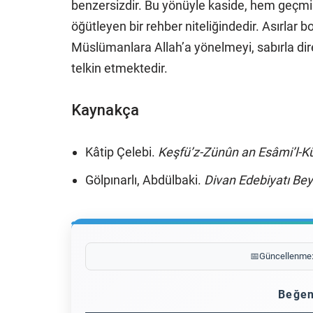
benzersizdir. Bu yönüyle kaside, hem geçm
öğütleyen bir rehber niteliğindedir. Asırla
Müslümanlara Allah’a yönelmeyi, sabırla dir
telkin etmektedir.
Kaynakça
Kâtip Çelebi.
Keşfü’z-Zünûn an Esâmi’l-Kü
Gölpınarlı, Abdülbaki.
Divan Edebiyatı Be
📅
Güncellenme
Beğen