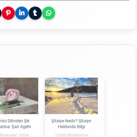
ici Dilinden Şiir
Şitaiye Nedir? Şitaiye
atına: Şair Agehi
Hakkında Bilgi
 Bırakanlar" içinde
"Çeşitli Bilgilendirme