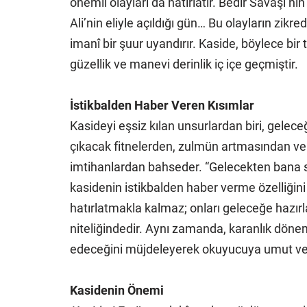
önemli olayları da hatırlatır. Bedir Savaşı’n
Ali’nin eliyle açıldığı gün… Bu olayların zikre
imanî bir şuur uyandırır. Kaside, böylece bir 
güzellik ve manevi derinlik iç içe geçmiştir.
İstikbalden Haber Veren Kısımlar
Kasideyi eşsiz kılan unsurlardan biri, geleceğe
çıkacak fitnelerden, zulmün artmasından ve
imtihanlardan bahseder. “Gelecekten bana sor,
kasidenin istikbalden haber verme özelliğin
hatırlatmakla kalmaz; onları geleceğe hazırl
niteliğindedir. Aynı zamanda, karanlık döneml
edeceğini müjdeleyerek okuyucuya umut ver
Kasidenin Önemi