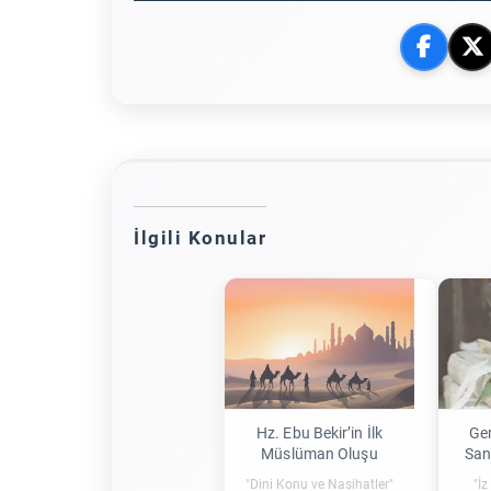
İlgili Konular
Hz. Ebu Bekir’in İlk
Gem
Müslüman Oluşu
San
"Dini Konu ve Nasihatler"
"İz