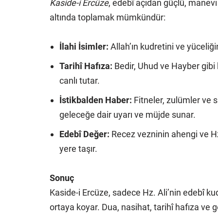
Kaside-i Ercüze
, edebî açıdan güçlü, manevi 
altında toplamak mümkündür:
İlahi İsimler:
Allah’ın kudretini ve yüceliğin
Tarihî Hafıza:
Bedir, Uhud ve Hayber gibi 
canlı tutar.
İstikbalden Haber:
Fitneler, zulümler ve s
geleceğe dair uyarı ve müjde sunar.
Edebî Değer:
Recez vezninin ahengi ve Hz. A
yere taşır.
Sonuç
Kaside-i Ercüze, sadece Hz. Ali’nin edebî ku
ortaya koyar. Dua, nasihat, tarihî hafıza ve