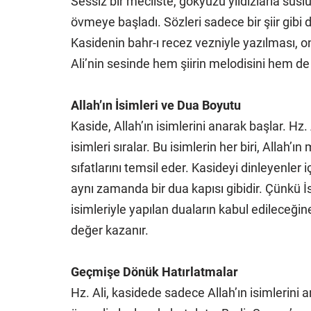
Sessiz bir mecliste, gökyüzü yıldızlarla süslü 
övmeye başladı. Sözleri sadece bir şiir gibi d
Kasidenin bahr-ı recez vezniyle yazılması, on
Ali’nin sesinde hem şiirin melodisini hem de h
Allah’ın İsimleri ve Dua Boyutu
Kaside, Allah’ın isimlerini anarak başlar. Hz. 
isimleri sıralar. Bu isimlerin her biri, Allah’
sıfatlarını temsil eder. Kasideyi dinleyenler i
aynı zamanda bir dua kapısı gibidir. Çünkü 
isimleriyle yapılan duaların kabul edileceğin
değer kazanır.
Geçmişe Dönük Hatırlatmalar
Hz. Ali, kasidede sadece Allah’ın isimleri