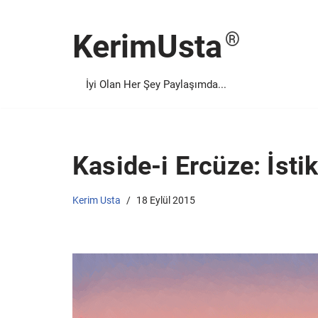
KerimUsta
İçeriğe
geç
İyi Olan Her Şey Paylaşımda...
Kaside-i Ercüze: İst
Kerim Usta
18 Eylül 2015