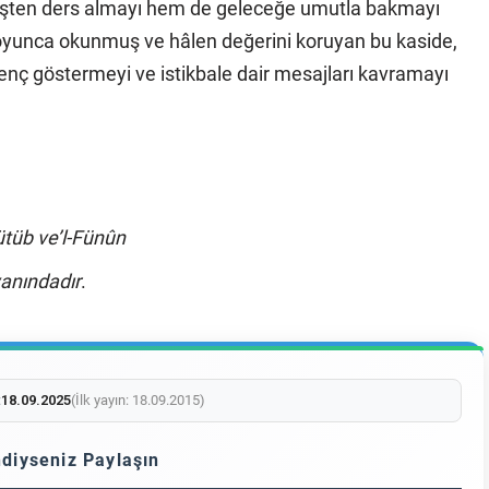
işten ders almayı hem de geleceğe umutla bakmayı
r boyunca okunmuş ve hâlen değerini koruyan bu kaside,
enç göstermeyi ve istikbale dair mesajları kavramayı
tüb ve’l-Fünûn
yanındadır
.
:
18.09.2025
(İlk yayın: 18.09.2015)
diyseniz Paylaşın