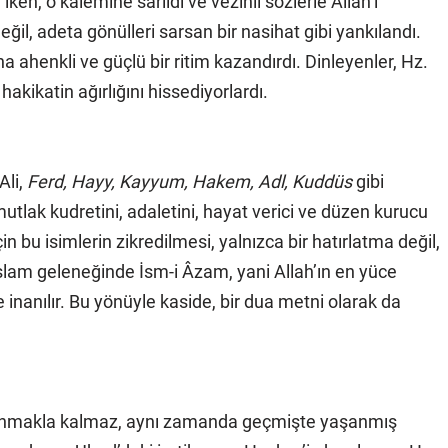
iken, o kalemine sarıldı ve vezinli sözlerle Allah’ı
eğil, adeta gönülleri sarsan bir nasihat gibi yankılandı.
a ahenkli ve güçlü bir ritim kazandırdı. Dinleyenler, Hz.
akikatin ağırlığını hissediyorlardı.
Ali,
Ferd, Hayy, Kayyum, Hakem, Adl, Kuddüs
gibi
ın mutlak kudretini, adaletini, hayat verici ve düzen kurucu
çin bu isimlerin zikredilmesi, yalnızca bir hatırlatma değil,
İslam geleneğinde İsm-i Âzam, yani Allah’ın en yüce
e inanılır. Bu yönüyle kaside, bir dua metni olarak da
ni anmakla kalmaz, aynı zamanda geçmişte yaşanmış