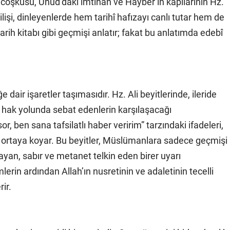
ın coşkusu, Uhud’daki imtihan ve Hayber’in kapılarının Hz.
dilişi, dinleyenlerde hem tarihî hafızayı canlı tutar hem de
tarih kitabı gibi geçmişi anlatır; fakat bu anlatımda edebî
 dair işaretler taşımasıdır. Hz. Ali beyitlerinde, ileride
 hak yolunda sebat edenlerin karşılaşacağı
 ben sana tafsilatlı haber veririm” tarzındaki ifadeleri,
i ortaya koyar. Bu beyitler, Müslümanlara sadece geçmişi
ayan, sabır ve metanet telkin eden birer uyarı
erin ardından Allah’ın nusretinin ve adaletinin tecelli
ir.