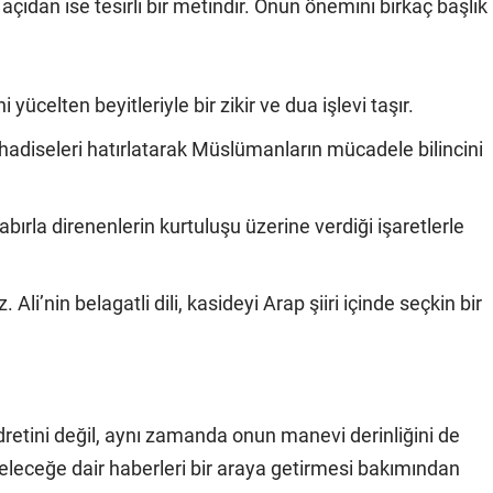
açıdan ise tesirli bir metindir. Onun önemini birkaç başlık
i yücelten beyitleriyle bir zikir ve dua işlevi taşır.
hadiseleri hatırlatarak Müslümanların mücadele bilincini
abırla direnenlerin kurtuluşu üzerine verdiği işaretlerle
li’nin belagatli dili, kasideyi Arap şiiri içinde seçkin bir
dretini değil, aynı zamanda onun manevi derinliğini de
 geleceğe dair haberleri bir araya getirmesi bakımından