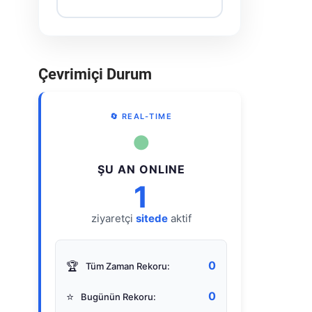
Çevrimiçi Durum
🔄 REAL-TIME
●
ŞU AN ONLINE
1
ziyaretçi
sitede
aktif
0
🏆
Tüm Zaman Rekoru:
0
⭐
Bugünün Rekoru: