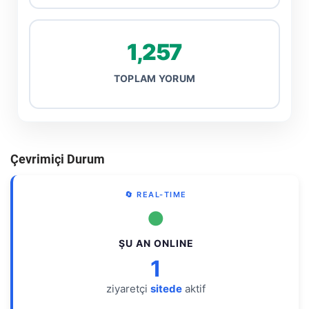
1,257
TOPLAM YORUM
Çevrimiçi Durum
🔄 REAL-TIME
●
ŞU AN ONLINE
1
ziyaretçi
sitede
aktif