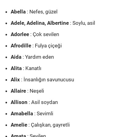
Abella
: Nefes, güzel
Adele, Adelina, Albertine
: Soylu, asil
Adorlee
: Çok sevilen
Afrodille
: Fulya çiçeği
Aida
: Yardım eden
Alita
: Kanatlı
Alix
: İnsanlığın savunucusu
Allaire
: Neşeli
Allison
: Asil soydan
Amabella
: Sevimli
Amelie
: Çalışkan, gayretli
Amata
: Sevilen