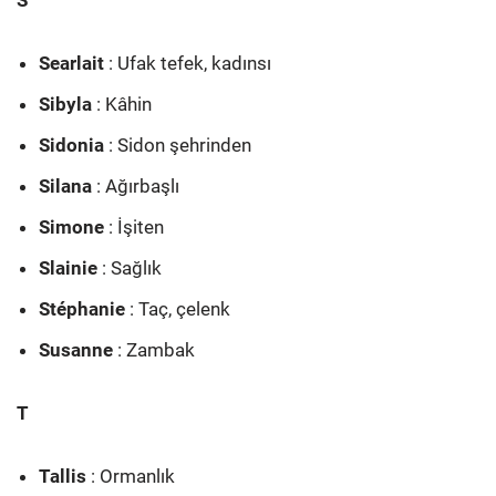
S
Searlait
: Ufak tefek, kadınsı
Sibyla
: Kâhin
Sidonia
: Sidon şehrinden
Silana
: Ağırbaşlı
Simone
: İşiten
Slainie
: Sağlık
Stéphanie
: Taç, çelenk
Susanne
: Zambak
T
Tallis
: Ormanlık