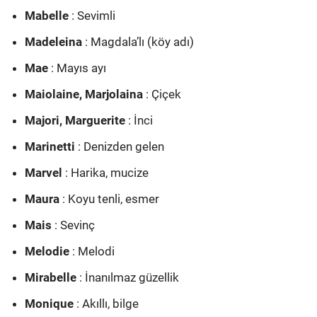
Mabelle
: Sevimli
Madeleina
: Magdala’lı (köy adı)
Mae
: Mayıs ayı
Maiolaine, Marjolaina
: Çiçek
Majori, Marguerite
: İnci
Marinetti
: Denizden gelen
Marvel
: Harika, mucize
Maura
: Koyu tenli, esmer
Mais
: Sevinç
Melodie
: Melodi
Mirabelle
: İnanılmaz güzellik
Monique
: Akıllı, bilge