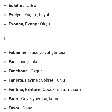
Eulalie
: Tatlı dilli
Evelyn
: Yaşam, hayat
Evonna, Evony
: Okçu
F
Fabienne
: Fasulye yetiştiricisi
Fae
: İnanç, itikat
Fanchone
: Özgür
Fanetta, Fayme
: Şöhretli, ünlü
Fantina, Fantine
: Çocuk ruhlu, masum
Faun
: Geyik yavrusu, karaca
Favor
: Onay