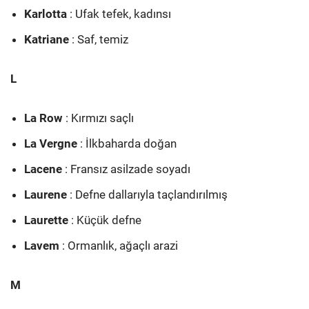
Karlotta
: Ufak tefek, kadınsı
Katriane
: Saf, temiz
L
La Row
: Kırmızı saçlı
La Vergne
: İlkbaharda doğan
Lacene
: Fransız asilzade soyadı
Laurene
: Defne dallarıyla taçlandırılmış
Laurette
: Küçük defne
Lavem
: Ormanlık, ağaçlı arazi
M