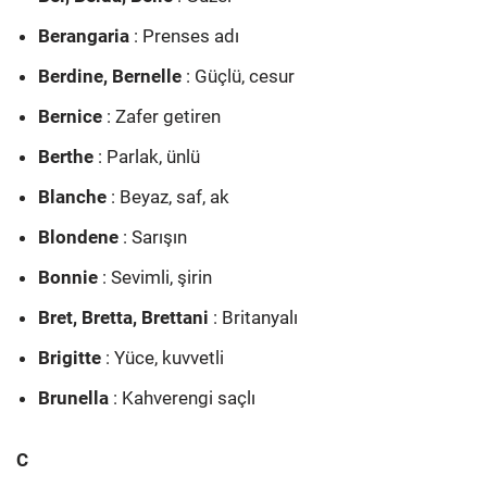
Berangaria
: Prenses adı
Berdine, Bernelle
: Güçlü, cesur
Bernice
: Zafer getiren
Berthe
: Parlak, ünlü
Blanche
: Beyaz, saf, ak
Blondene
: Sarışın
Bonnie
: Sevimli, şirin
Bret, Bretta, Brettani
: Britanyalı
Brigitte
: Yüce, kuvvetli
Brunella
: Kahverengi saçlı
C