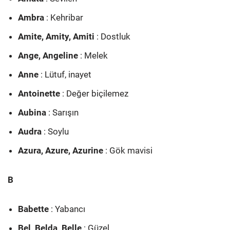
Ambra
: Kehribar
Amite, Amity, Amiti
: Dostluk
Ange, Angeline
: Melek
Anne
: Lütuf, inayet
Antoinette
: Değer biçilemez
Aubina
: Sarışın
Audra
: Soylu
Azura, Azure, Azurine
: Gök mavisi
B
Babette
: Yabancı
Bel, Belda, Belle
: Güzel