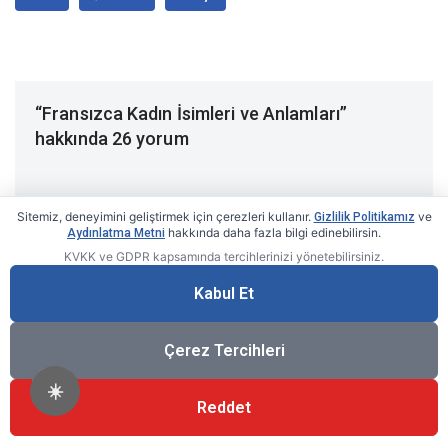
“Fransızca Kadın İsimleri ve Anlamları”
hakkında 26 yorum
Sitemiz, deneyimini geliştirmek için çerezleri kullanır.
ve
Gizlilik Politikamız
hakkında daha fazla bilgi edinebilirsin.
Aydınlatma Metni
Berangaria
KVKK ve GDPR kapsamında tercihlerinizi yönetebilirsiniz.
YANITLA
6 Aralık 2020, 15:24
Kabul Et
Çok beğendim. Keşke herkes bu kadar
Çerez Tercihleri
anlamlı şeyler yapsa???
☀️
Reddet