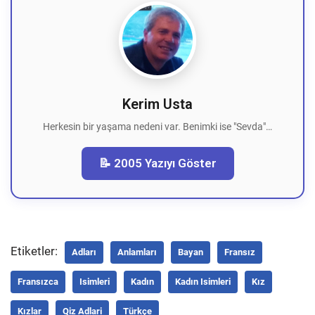
Kerim Usta
Herkesin bir yaşama nedeni var. Benimki ise "Sevda"…
📝 2005 Yazıyı Göster
Etiketler:
Adları
Anlamları
Bayan
Fransız
Fransızca
Isimleri
Kadın
Kadın Isimleri
Kız
Kızlar
Qiz Adlari
Türkçe