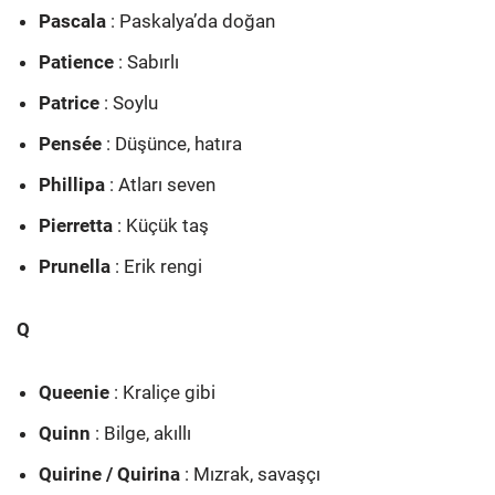
Pascala
: Paskalya’da doğan
Patience
: Sabırlı
Patrice
: Soylu
Pensée
: Düşünce, hatıra
Phillipa
: Atları seven
Pierretta
: Küçük taş
Prunella
: Erik rengi
Q
Queenie
: Kraliçe gibi
Quinn
: Bilge, akıllı
Quirine / Quirina
: Mızrak, savaşçı