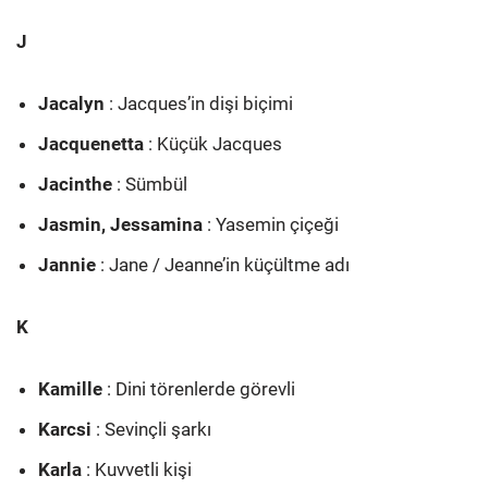
J
Jacalyn
: Jacques’in dişi biçimi
Jacquenetta
: Küçük Jacques
Jacinthe
: Sümbül
Jasmin, Jessamina
: Yasemin çiçeği
Jannie
: Jane / Jeanne’in küçültme adı
K
Kamille
: Dini törenlerde görevli
Karcsi
: Sevinçli şarkı
Karla
: Kuvvetli kişi