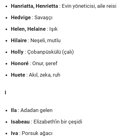
Hanriatta, Henrietta
: Evin yöneticisi, aile reisi
Hedvige
: Savaşçı
Helen, Helaine
: Işık
Hilaire
: Neşeli, mutlu
Holly
: Çobanpüskülü (çalı)
Honoré
: Onur, şeref
Huete
: Akıl, zeka, ruh
I
Ila
: Adadan gelen
Isabeau
: Elizabeth’in bir çeşidi
Iva
: Porsuk ağacı