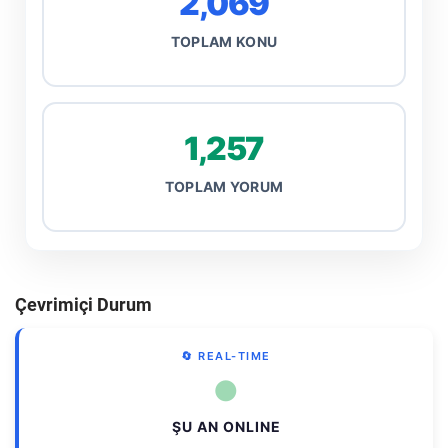
2,069
TOPLAM KONU
1,257
TOPLAM YORUM
Çevrimiçi Durum
🔄 REAL-TIME
●
ŞU AN ONLINE