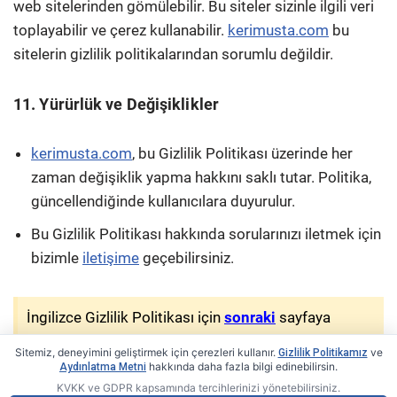
web sitelerinden gömülebilir. Bu siteler sizinle ilgili veri
toplayabilir ve çerez kullanabilir.
kerimusta.com
bu
sitelerin gizlilik politikalarından sorumlu değildir.
11. Yürürlük ve Değişiklikler
kerimusta.com
, bu Gizlilik Politikası üzerinde her
zaman değişiklik yapma hakkını saklı tutar. Politika,
güncellendiğinde kullanıcılara duyurulur.
Bu Gizlilik Politikası hakkında sorularınızı iletmek için
bizimle
iletişime
geçebilirsiniz.
İngilizce Gizlilik Politikası için
sonraki
sayfaya
geçiniz
/
For English Privacy Policy, please proceed
Sitemiz, deneyimini geliştirmek için çerezleri kullanır.
ve
Gizlilik Politikamız
to the
next
page
hakkında daha fazla bilgi edinebilirsin.
Aydınlatma Metni
KVKK ve GDPR kapsamında tercihlerinizi yönetebilirsiniz.