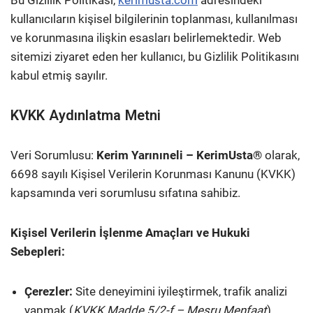
Bu Gizlilik Politikası,
kerimusta.com
adresindeki
kullanıcıların kişisel bilgilerinin toplanması, kullanılması
ve korunmasına ilişkin esasları belirlemektedir. Web
sitemizi ziyaret eden her kullanıcı, bu Gizlilik Politikasını
kabul etmiş sayılır.
KVKK Aydınlatma Metni
Veri Sorumlusu:
Kerim Yarınıneli – KerimUsta®
olarak,
6698 sayılı Kişisel Verilerin Korunması Kanunu (KVKK)
kapsamında veri sorumlusu sıfatına sahibiz.
Kişisel Verilerin İşlenme Amaçları ve Hukuki
Sebepleri:
Çerezler:
Site deneyimini iyileştirmek, trafik analizi
yapmak (
KVKK Madde 5/2-f – Meşru Menfaat
)