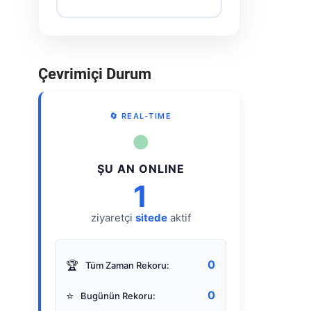
Çevrimiçi Durum
🔄 REAL-TIME
●
ŞU AN ONLINE
1
ziyaretçi
sitede
aktif
0
🏆
Tüm Zaman Rekoru:
0
⭐
Bugünün Rekoru: