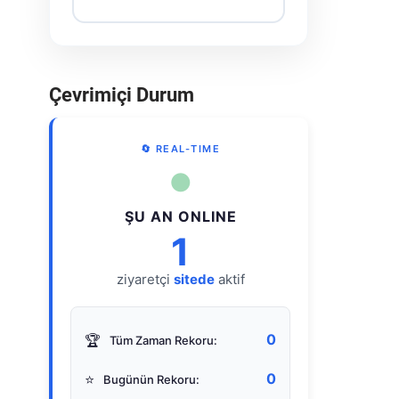
Çevrimiçi Durum
🔄 REAL-TIME
●
ŞU AN ONLINE
1
ziyaretçi
sitede
aktif
0
🏆
Tüm Zaman Rekoru:
0
⭐
Bugünün Rekoru: