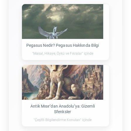
Pegasus Nedir? Pegasus Hakkında Bilgi
"Masal, Hikaye, Öykü ve Fıkralar" içinde
Antik Mısır’dan Anadolu’ya: Gizemli
Sfenksler
"Çeşitli Bilgilendirme Konuları" içinde