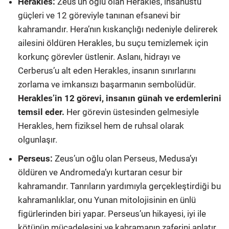
Herakles:
Zeus’un oğlu olan Herakles, insanüstü
güçleri ve 12 göreviyle tanınan efsanevi bir
kahramandır. Hera’nın kıskançlığı nedeniyle delirerek
ailesini öldüren Herakles, bu suçu temizlemek için
korkunç görevler üstlenir.
Aslanı, hidrayı ve
Cerberus’u alt eden Herakles, insanın sınırlarını
zorlama ve imkansızı başarmanın sembolüdür.
Herakles’in 12 görevi, insanın günah ve erdemlerini
temsil eder.
Her görevin üstesinden gelmesiyle
Herakles, hem fiziksel hem de ruhsal olarak
olgunlaşır.
Perseus:
Zeus’un oğlu olan Perseus, Medusa’yı
öldüren ve Andromeda’yı kurtaran cesur bir
kahramandır. Tanrıların yardımıyla gerçekleştirdiği bu
kahramanlıklar, onu Yunan mitolojisinin en ünlü
figürlerinden biri yapar. Perseus’un hikayesi, iyi ile
kötünün mücadelesini ve kahramanın zaferini anlatır.