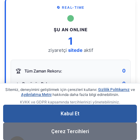
🔄 REAL-TIME
●
ŞU AN ONLINE
1
ziyaretçi
sitede
aktif
0
🏆
Tüm Zaman Rekoru:
0
⭐
Bugünün Rekoru:
Sitemiz, deneyimini geliştirmek için çerezleri kullanır.
ve
Gizlilik Politikamız
hakkında daha fazla bilgi edinebilirsin.
Aydınlatma Metni
KVKK ve GDPR kapsamında tercihlerinizi yönetebilirsiniz.
Live Online Counter
• by KerimUsta
Gerçek zamanlı sayaç
Kabul Et
Çerez Tercihleri