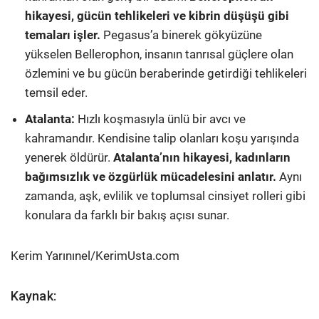
hikayesi, gücün tehlikeleri ve kibrin düşüşü gibi
temaları işler.
Pegasus’a binerek gökyüzüne
yükselen Bellerophon, insanın tanrısal güçlere olan
özlemini ve bu gücün beraberinde getirdiği tehlikeleri
temsil eder.
Atalanta:
Hızlı koşmasıyla ünlü bir avcı ve
kahramandır. Kendisine talip olanları koşu yarışında
yenerek öldürür.
Atalanta’nın hikayesi, kadınların
bağımsızlık ve özgürlük mücadelesini anlatır.
Aynı
zamanda, aşk, evlilik ve toplumsal cinsiyet rolleri gibi
konulara da farklı bir bakış açısı sunar.
Kerim Yarınınel/KerimUsta.com
Kaynak: