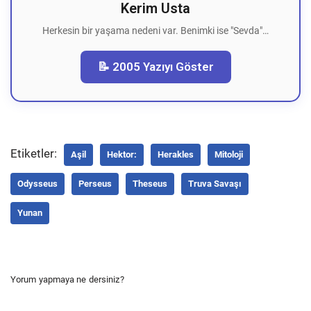
Kerim Usta
Herkesin bir yaşama nedeni var. Benimki ise "Sevda"…
📝 2005 Yazıyı Göster
Etiketler:
Aşil
Hektor:
Herakles
Mitoloji
Odysseus
Perseus
Theseus
Truva Savaşı
Yunan
Yorum yapmaya ne dersiniz?