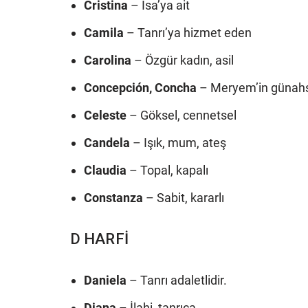
Cristina
– İsa’ya ait
Camila
– Tanrı’ya hizmet eden
Carolina
– Özgür kadın, asil
Concepción, Concha
– Meryem’in günah
Celeste
– Göksel, cennetsel
Candela
– Işık, mum, ateş
Claudia
– Topal, kapalı
Constanza
– Sabit, kararlı
D HARFİ
Daniela
– Tanrı adaletlidir.
Diana
– İlahi, tanrıça