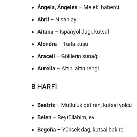
Ángela, Ángeles
– Melek, haberci
Abril
– Nisan ayı
Aitana
– İspanyol dağı, kutsal
Alondra
– Tarla kuşu
Araceli
– Göklerin sunağı
Aurelia
– Altın, altın rengi
B HARFİ
Beatriz
– Mutluluk getiren, kutsal yolcu
Belen
– Beytüllahim, ev
Begoña
– Yüksek dağ, kutsal bakire