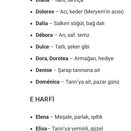
Dolores
– Acı, keder (Meryem’in acısı)
Dalia
– Salkım söğüt, bağ dalı
Débora
– Arı, saf. temz
Dulce
– Tatlı, şeker gibi
Dora, Dorotea
– Armağan, hediye
Denise
– Şarap tanrısına ait
Doménica
– Tanrı’ya ait, pazar günü
E HARFİ
Elena
– Meşale, parlak, ışıltılı
Elisa
– Tanrı’ya yeminli, güzel