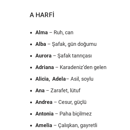
A HARFİ
Alma
– Ruh, can
Alba
– Şafak, gün doğumu
Aurora
– Şafak tanrıçası
Adriana
– Karadeniz’den gelen
Alicia,
Adela
– Asil, soylu
Ana
– Zarafet, lütuf
Andrea
– Cesur, güçlü
Antonia
– Paha biçilmez
Amelia
– Çalışkan, gayretli