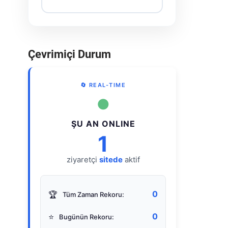
Çevrimiçi Durum
🔄 REAL-TIME
●
ŞU AN ONLINE
1
ziyaretçi
sitede
aktif
0
🏆
Tüm Zaman Rekoru:
0
⭐
Bugünün Rekoru: