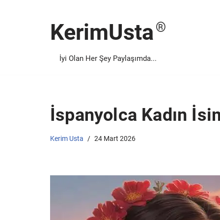
KerimUsta
İçeriğe
geç
İyi Olan Her Şey Paylaşımda...
İspanyolca Kadın İsim
Kerim Usta
24 Mart 2026