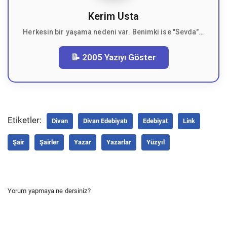
Kerim Usta
Herkesin bir yaşama nedeni var. Benimki ise "Sevda"…
📝 2005 Yazıyı Göster
Etiketler:
Divan
Divan Edebiyatı
Edebiyat
Link
Şair
Şairler
Yazar
Yazarlar
Yüzyıl
Yorum yapmaya ne dersiniz?