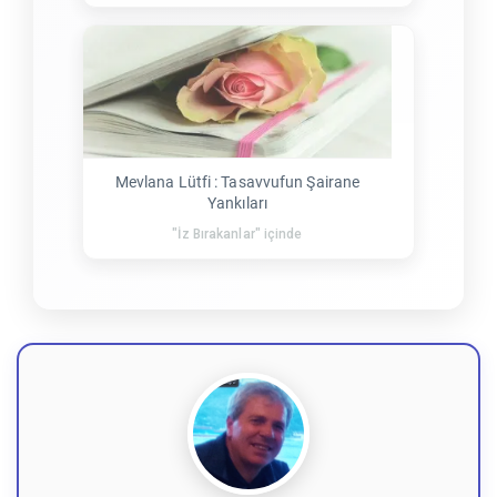
Mevlana Lütfi : Tasavvufun Şairane
Yankıları
"İz Bırakanlar" içinde