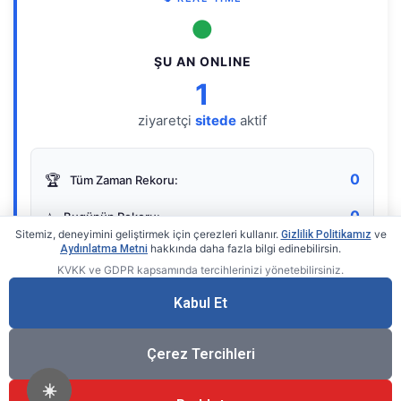
●
ŞU AN ONLINE
1
ziyaretçi
sitede
aktif
0
🏆
Tüm Zaman Rekoru:
0
⭐
Bugünün Rekoru:
Sitemiz, deneyimini geliştirmek için çerezleri kullanır.
ve
Gizlilik Politikamız
hakkında daha fazla bilgi edinebilirsin.
Aydınlatma Metni
KVKK ve GDPR kapsamında tercihlerinizi yönetebilirsiniz.
Live Online Counter
• by KerimUsta
Gerçek zamanlı sayaç
Kabul Et
Çerez Tercihleri
☀️