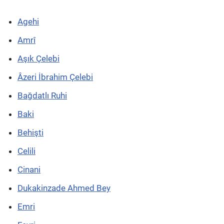
Agehi
Amrî
Aşık Çelebi
Âzeri İbrahim Çelebi
Bağdatlı Ruhi
Baki
Behişti
Celili
Cinani
Dukakinzade Ahmed Bey
Emri