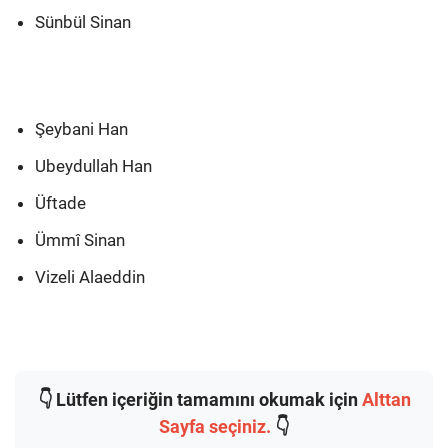
Sünbül Sinan
Şeybani Han
Ubeydullah Han
Üftade
Ümmî Sinan
Vizeli Alaeddin
👇 Lütfen içeriğin tamamını okumak için
Alttan
Sayfa seçiniz.
👇