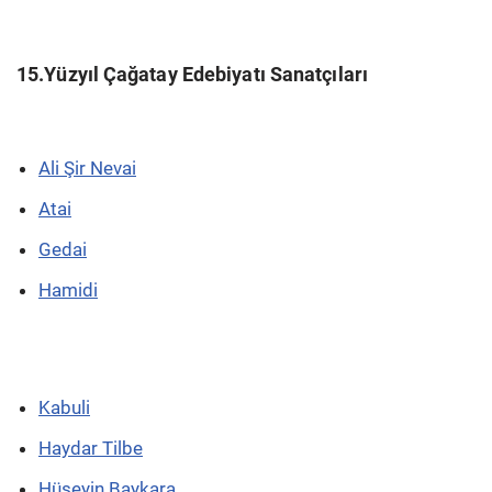
15.Yüzyıl Çağatay Edebiyatı Sanatçıları
Ali Şir Nevai
Atai
Gedai
Hamidi
Kabuli
Haydar Tilbe
Hüseyin Baykara