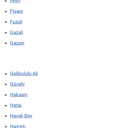
Fevri
Figani
Fuzuli
Gazali
Gazayi
Gelibolulu Ali
Güvahi
Hakaani
Hatai
Hayali Bey
Hayreti