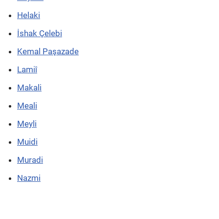
Helaki
İshak Çelebi
Kemal Paşazade
Lamiî
Makali
Meali
Meyli
Muidi
Muradi
Nazmi