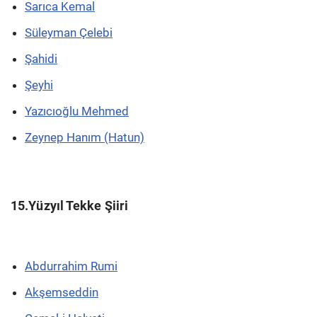
Sarıca Kemal
Süleyman Çelebi
Şahidi
Şeyhi
Yazıcıoğlu Mehmed
Zeynep Hanım (Hatun)
15.Yüzyıl Tekke Şiiri
Abdurrahim Rumi
Akşemseddin