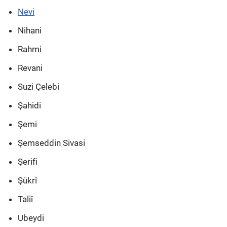
Nevi
Nihani
Rahmi
Revani
Suzi Çelebi
Şahidi
Şemi
Şemseddin Sivasi
Şerifi
Şükrî
Taliî
Ubeydi