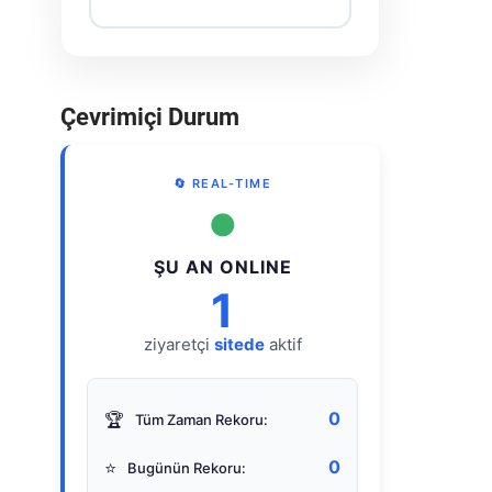
Çevrimiçi Durum
🔄 REAL-TIME
●
ŞU AN ONLINE
1
ziyaretçi
sitede
aktif
0
🏆
Tüm Zaman Rekoru:
0
⭐
Bugünün Rekoru: