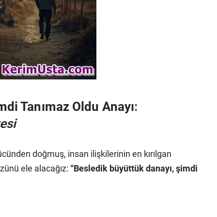
imdi Tanımaz Oldu Anayı
:
esi
cünden doğmuş, insan ilişkilerinin en kırılgan
sözünü ele alacağız:
“Besledik büyüttük danayı, şimdi