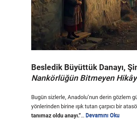
Besledik Büyüttük Danayı, Ş
Nankörlüğün Bitmeyen Hikây
Bugün sizlerle, Anadolu’nun derin gözlem gü
yönlerinden birine ışık tutan çarpıcı bir ata
tanımaz oldu anayı.”
…
Devamını Oku