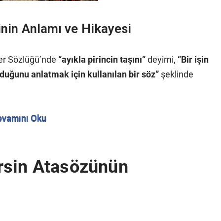
minin Anlamı ve Hikayesi
ler Sözlüğü’nde
“ayıkla pirincin taşını”
deyimi,
“Bir işin
duğunu anlatmak için kullanılan bir söz”
şeklinde
evamını Oku
rsin Atasözünün