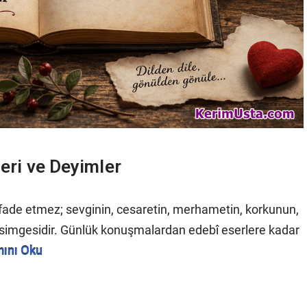
leri ve Deyimler
 ifade etmez; sevginin, cesaretin, merhametin, korkunun,
a simgesidir. Günlük konuşmalardan edebî eserlere kadar
ını Oku