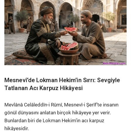
Mesnevî’de Lokman Hekim’in Sırrı: Sevgiyle
Tatlanan Acı Karpuz Hikâyesi
Mevlânâ Celâleddîn-i Rûmî, Mesnevî-i Şerîf’te insanın
gönül dünyasını anlatan birçok hikâyeye yer verir.
Bunlardan biri de Lokman Hekim’in acı karpuz
hikâyesidir.