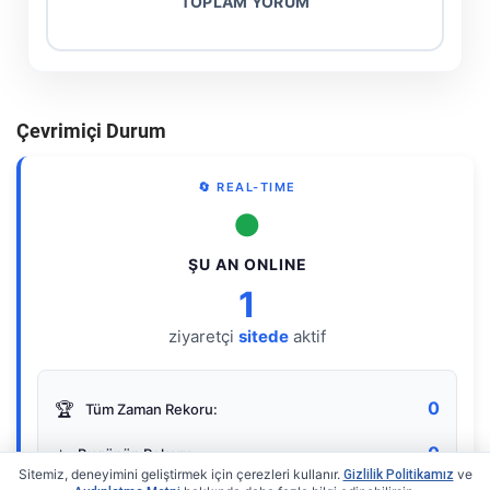
TOPLAM YORUM
Çevrimiçi Durum
🔄 REAL-TIME
●
ŞU AN ONLINE
1
ziyaretçi
sitede
aktif
0
🏆
Tüm Zaman Rekoru:
0
⭐
Bugünün Rekoru:
Sitemiz, deneyimini geliştirmek için çerezleri kullanır.
ve
Gizlilik Politikamız