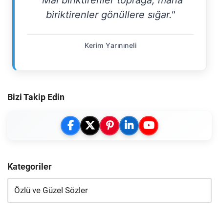
"Mal biriktirenler toprağa, mana
biriktirenler gönüllere sığar."
Kerim Yarınıneli
Bizi Takip Edin
Kategoriler