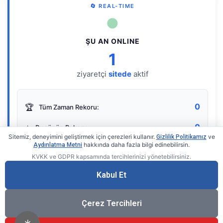
🔄 REAL-TIME
●
ŞU AN ONLINE
1
ziyaretçi
sitede
aktif
0
🏆
Tüm Zaman Rekoru:
0
⭐
Bugünün Rekoru:
Sitemiz, deneyimini geliştirmek için çerezleri kullanır.
ve
Gizlilik Politikamız
hakkında daha fazla bilgi edinebilirsin.
Aydınlatma Metni
KVKK ve GDPR kapsamında tercihlerinizi yönetebilirsiniz.
Live Online Counter
• by KerimUsta
Gerçek zamanlı sayaç
Kabul Et
Çerez Tercihleri