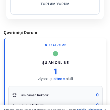
TOPLAM YORUM
Çevrimiçi Durum
🔄 REAL-TIME
●
ŞU AN ONLINE
1
ziyaretçi
sitede
aktif
0
🏆
Tüm Zaman Rekoru:
0
⭐
Bugünün Rekoru:
Sitemiz, deneyimini geliştirmek için çerezleri kullanır.
ve