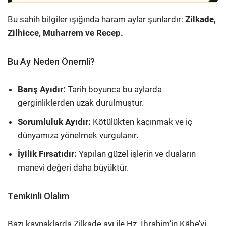
Bu sahih bilgiler ışığında haram aylar şunlardır:
Zilkade,
Zilhicce, Muharrem ve Recep.
Bu Ay Neden Önemli?
Barış Ayıdır:
Tarih boyunca bu aylarda
gerginliklerden uzak durulmuştur.
Sorumluluk Ayıdır:
Kötülükten kaçınmak ve iç
dünyamıza yönelmek vurgulanır.
İyilik Fırsatıdır:
Yapılan güzel işlerin ve duaların
manevi değeri daha büyüktür.
Temkinli Olalım
Bazı kaynaklarda Zilkade ayı ile Hz. İbrahim’in Kâbe’yi