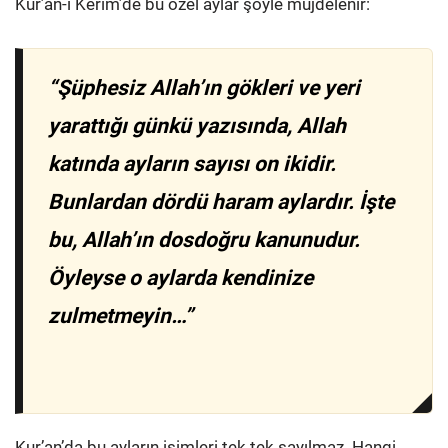
Kur’an-ı Kerim’de bu özel aylar şöyle müjdelenir:
“Şüphesiz Allah’ın gökleri ve yeri
yarattığı günkü yazısında, Allah
katında ayların sayısı on ikidir.
Bunlardan dördü haram aylardır. İşte
bu, Allah’ın dosdoğru kanunudur.
Öyleyse o aylarda kendinize
zulmetmeyin…”
Kur’an’da bu ayların isimleri tek tek sayılmaz. Hangi