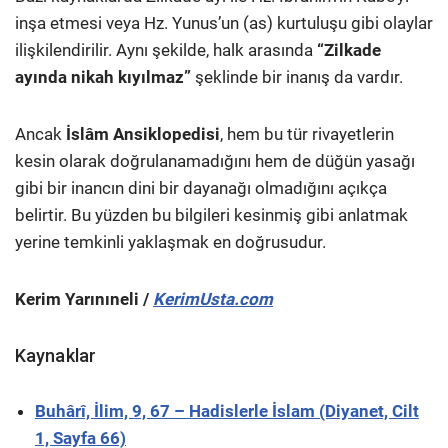
inşa etmesi veya Hz. Yunus’un (as) kurtuluşu gibi olaylar
ilişkilendirilir. Aynı şekilde, halk arasında
“Zilkade
ayında nikah kıyılmaz”
şeklinde bir inanış da vardır.
Ancak
İslâm Ansiklopedisi
, hem bu tür rivayetlerin
kesin olarak doğrulanamadığını hem de düğün yasağı
gibi bir inancın dini bir dayanağı olmadığını açıkça
belirtir. Bu yüzden bu bilgileri kesinmiş gibi anlatmak
yerine temkinli yaklaşmak en doğrusudur.
Kerim Yarınıneli /
KerimUsta.com
Kaynaklar
Buhârî, İlim, 9, 67 – Hadislerle İslam (Diyanet, Cilt
1, Sayfa 66)