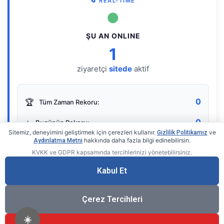
🔄 REAL-TIME
●
ŞU AN ONLINE
1
ziyaretçi
sitede
aktif
0
🏆
Tüm Zaman Rekoru:
0
⭐
Bugünün Rekoru:
Sitemiz, deneyimini geliştirmek için çerezleri kullanır.
ve
Gizlilik Politikamız
hakkında daha fazla bilgi edinebilirsin.
Aydınlatma Metni
KVKK ve GDPR kapsamında tercihlerinizi yönetebilirsiniz.
Live Online Counter
• by KerimUsta
Gerçek zamanlı sayaç
Kabul Et
Çerez Tercihleri
☀️