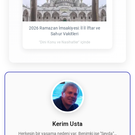
2026 Ramazan İmsakiyesi: İl İl İftar ve
Sahur Vakitleri
"Dini Konu ve Nasihatler" içinde
Kerim Usta
Herkesin bir yaşama nedeni var. Benimki ise "Sevda"…