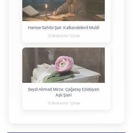
Hamse Sahibi Şair: Kalkandelenli Muîdî
"İz Bırakanlar" içinde
Seydi Ahmed Mirza: Çağatay Edebiyatı
Aşk Şairi
"İz Bırakanlar" içinde