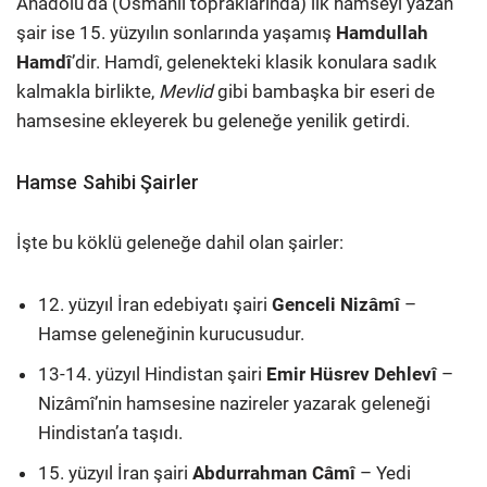
Anadolu’da (Osmanlı topraklarında) ilk hamseyi yazan
şair ise 15. yüzyılın sonlarında yaşamış
Hamdullah
Hamdî
’dir. Hamdî, gelenekteki klasik konulara sadık
kalmakla birlikte,
Mevlid
gibi bambaşka bir eseri de
hamsesine ekleyerek bu geleneğe yenilik getirdi.
Hamse Sahibi Şairler
İşte bu köklü geleneğe dahil olan şairler:
12. yüzyıl İran edebiyatı şairi
Genceli Nizâmî
–
Hamse geleneğinin kurucusudur.
13-14. yüzyıl Hindistan şairi
Emir Hüsrev Dehlevî
–
Nizâmî’nin hamsesine nazireler yazarak geleneği
Hindistan’a taşıdı.
15. yüzyıl İran şairi
Abdurrahman Câmî
– Yedi