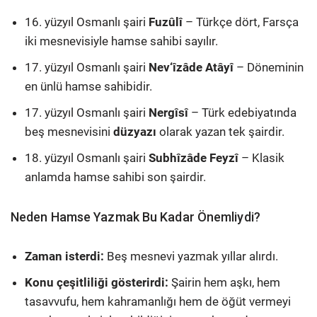
16. yüzyıl Osmanlı şairi
Fuzûlî
– Türkçe dört, Farsça
iki mesnevisiyle hamse sahibi sayılır.
17. yüzyıl Osmanlı şairi
Nev‘îzâde Atâyî
– Döneminin
en ünlü hamse sahibidir.
17. yüzyıl Osmanlı şairi
Nergîsî
– Türk edebiyatında
beş mesnevisini
düzyazı
olarak yazan tek şairdir.
18. yüzyıl Osmanlı şairi
Subhîzâde Feyzî
– Klasik
anlamda hamse sahibi son şairdir.
Neden Hamse Yazmak Bu Kadar Önemliydi?
Zaman isterdi:
Beş mesnevi yazmak yıllar alırdı.
Konu çeşitliliği gösterirdi:
Şairin hem aşkı, hem
tasavvufu, hem kahramanlığı hem de öğüt vermeyi