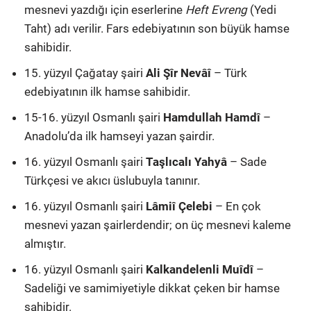
mesnevi yazdığı için eserlerine
Heft Evreng
(Yedi
Taht) adı verilir. Fars edebiyatının son büyük hamse
sahibidir.
15. yüzyıl Çağatay şairi
Ali Şîr Nevâî
– Türk
edebiyatının ilk hamse sahibidir.
15-16. yüzyıl Osmanlı şairi
Hamdullah Hamdî
–
Anadolu’da ilk hamseyi yazan şairdir.
16. yüzyıl Osmanlı şairi
Taşlıcalı Yahyâ
– Sade
Türkçesi ve akıcı üslubuyla tanınır.
16. yüzyıl Osmanlı şairi
Lâmiî Çelebi
– En çok
mesnevi yazan şairlerdendir; on üç mesnevi kaleme
almıştır.
16. yüzyıl Osmanlı şairi
Kalkandelenli Muîdî
–
Sadeliği ve samimiyetiyle dikkat çeken bir hamse
sahibidir.