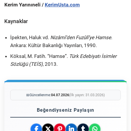
Kerim Yarınıneli /
KerimUsta.com
Kaynaklar
İpekten, Haluk vd.
Nizâmî’den Fuzûlî’ye Hamse
.
Ankara: Kültür Bakanlığı Yayınları, 1990.
Köksal, M. Fatih. “Hamse”.
Türk Edebiyatı İsimler
Sözlüğü (TEİS)
, 2013.
(İlk yayın: 31.03.2026)
📅
Güncellenme:
04.07.2026
Beğendiyseniz Paylaşın