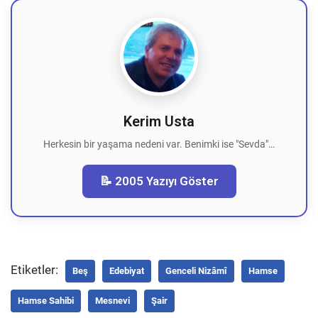
Kerim Usta
Herkesin bir yaşama nedeni var. Benimki ise "Sevda"…
📝 2005 Yazıyı Göster
Etiketler:
Beş
Edebiyat
Genceli Nizâmî
Hamse
Hamse Sahibi
Mesnevi
Şair