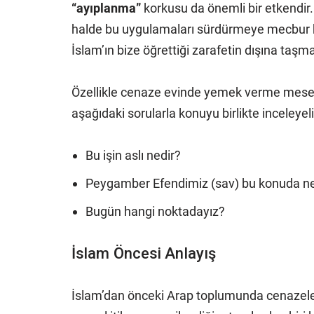
“ayıplanma”
korkusu da önemli bir etkendir.
halde bu uygulamaları sürdürmeye mecbur bır
İslam’ın bize öğrettiği zarafetin dışına taşm
Özellikle cenaze evinde yemek verme meseles
aşağıdaki sorularla konuyu birlikte inceleyel
Bu işin aslı nedir?
Peygamber Efendimiz (sav) bu konuda ne
Bugün hangi noktadayız?
İslam Öncesi Anlayış
İslam’dan önceki Arap toplumunda cenazeler