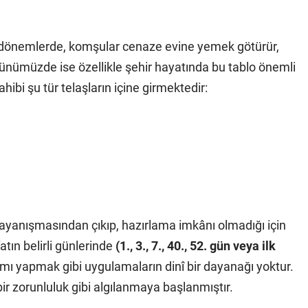
 dönemlerde, komşular cenaze evine yemek götürür,
 Günümüzde ise özellikle şehir hayatında bu tablo önemli
hibi şu tür telaşların içine girmektedir:
anışmasından çıkıp, hazırlama imkânı olmadığı için
tın belirli günlerinde
(1., 3., 7., 40., 52. gün veya ilk
ı yapmak gibi uygulamaların dinî bir dayanağı yoktur.
ir zorunluluk gibi algılanmaya başlanmıştır.