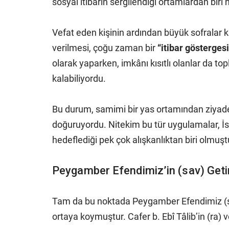
sosyal itibarın sergilendiği ortamlardan biri 
Vefat eden kişinin ardından büyük sofralar 
verilmesi, çoğu zaman bir
“itibar göstergesi
olarak yaparken, imkânı kısıtlı olanlar da 
kalabiliyordu.
Bu durum, samimi bir yas ortamından ziyade,
doğuruyordu. Nitekim bu tür uygulamalar, İ
hedeflediği pek çok alışkanlıktan biri olmuşt
Peygamber Efendimiz’in (sav) Getir
Tam da bu noktada Peygamber Efendimiz (sav
ortaya koymuştur. Cafer b. Ebî Tâlib’in (ra) 