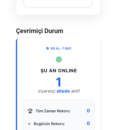
Çevrimiçi Durum
🔄 REAL-TIME
●
ŞU AN ONLINE
1
ziyaretçi
sitede
aktif
0
🏆
Tüm Zaman Rekoru:
0
⭐
Bugünün Rekoru: