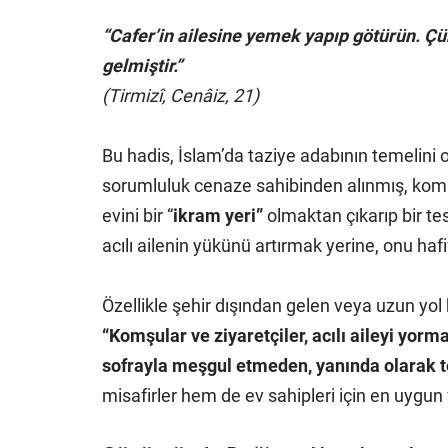
“Cafer’in ailesine yemek yapıp götürün. Çü
gelmiştir.”
(Tirmizî, Cenâiz, 21)
Bu hadis, İslam’da taziye adabının temelini o
sorumluluk cenaze sahibinden alınmış, komşu
evini bir “
ikram yeri”
olmaktan çıkarıp bir te
acılı ailenin yükünü artırmak yerine, onu hafi
Özellikle şehir dışından gelen veya uzun yol 
“Komşular ve ziyaretçiler, acılı aileyi yorm
sofrayla meşgul etmeden, yanında olarak te
misafirler hem de ev sahipleri için en uygun 