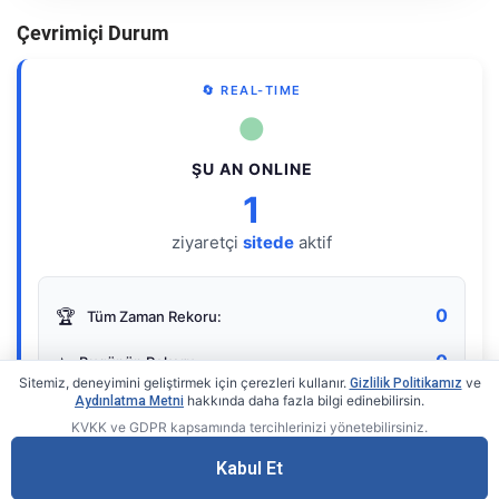
Çevrimiçi Durum
🔄 REAL-TIME
●
ŞU AN ONLINE
1
ziyaretçi
sitede
aktif
0
🏆
Tüm Zaman Rekoru:
0
⭐
Bugünün Rekoru:
Sitemiz, deneyimini geliştirmek için çerezleri kullanır.
ve
Gizlilik Politikamız
hakkında daha fazla bilgi edinebilirsin.
Aydınlatma Metni
KVKK ve GDPR kapsamında tercihlerinizi yönetebilirsiniz.
Live Online Counter
• by KerimUsta
Gerçek zamanlı sayaç
Kabul Et