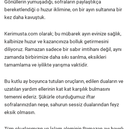
Gönüllerin yumuşadığı, sofraların paylaştıkça
bereketlendiği o huzur iklimine, on bir ayın sultanına bir
kez daha kavuştuk.
Kerimusta.com olarak; bu mübarek ayın evinize sağlık,
kalbinize huzur ve kazancınıza bolluk getirmesini
diliyoruz. Ramazan sadece bir sabır imtihanı değil, aynı
zamanda birbirimize daha sıkı sarılma, eksikleri
tamamlama ve iyilikte yarışma vaktidir.
Bu kutlu ay boyunca tutulan oruçların, edilen duaların ve
uzatılan yardım ellerinin kat kat karşılık bulmasını
temenni ederiz. Şükürle oturduğumuz iftar
sofralarınızdan neşe, sahurun sessiz dualarından feyz
eksik olmasın.
Tüm okurlarımızın ve İslam aleminin Ramazan ayı hayırlı,