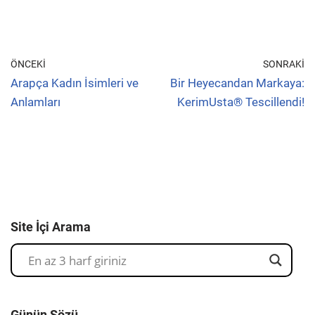
ÖNCEKI
SONRAKI
Arapça Kadın İsimleri ve
Bir Heyecandan Markaya:
Anlamları
KerimUsta® Tescillendi!
Site İçi Arama
Günün Sözü