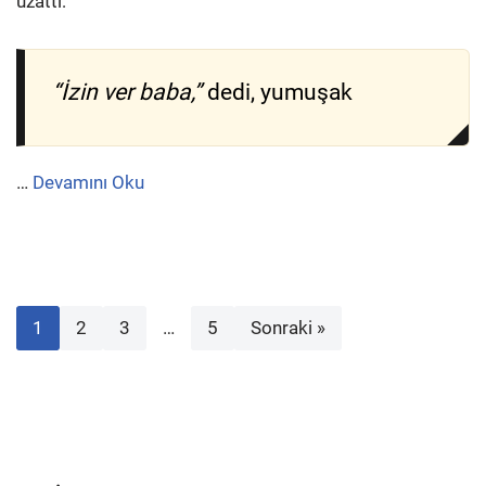
uzattı:
“İzin ver baba,”
dedi, yumuşak
…
Devamını Oku
1
2
3
…
5
Sonraki »