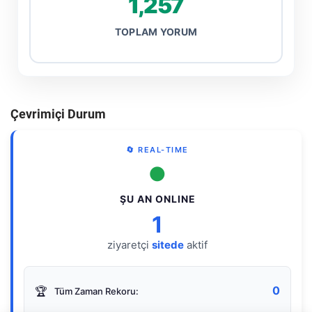
1,257
TOPLAM YORUM
Çevrimiçi Durum
🔄 REAL-TIME
●
ŞU AN ONLINE
1
ziyaretçi
sitede
aktif
0
🏆
Tüm Zaman Rekoru: