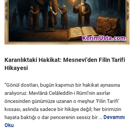
Karanlıktaki Hakikat: Mesnevi’den Filin Tarifi
Hikayesi
“Gönül dostları, bugün kapımızı bir hakikat aynasına
aralıyoruz. Mevlânâ Celâleddîn-i Rûmî’nin asırlar
öncesinden günümüze uzanan o meşhur ‘Filin Tarifi’
kıssası, aslında sadece bir hikâye değil; her birimizin
hayata baktığı o dar pencerenin sessiz bir …
Devamını
Oku