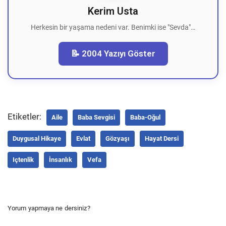
Kerim Usta
Herkesin bir yaşama nedeni var. Benimki ise "Sevda"…
📝 2004 Yazıyı Göster
Etiketler:
Aile
Baba Sevgisi
Baba-Oğul
Duygusal Hikaye
Evlat
Gözyaşı
Hayat Dersi
Içtenlik
İnsanlık
Vefa
Yorum yapmaya ne dersiniz?