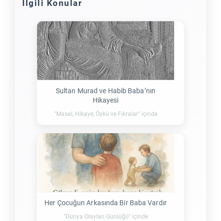
İlgili Konular
Sultan Murad ve Habib Baba’nın
Hikayesi
"Masal, Hikaye, Öykü ve Fıkralar" içinde
Her Çocuğun Arkasında Bir Baba Vardır
"Dünya Olayları Günlüğü" içinde