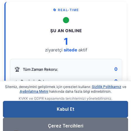
🔄 REAL-TIME
●
ŞU AN ONLINE
1
ziyaretçi
sitede
aktif
0
🏆
Tüm Zaman Rekoru:
0
⭐
Bugünün Rekoru:
Sitemiz, deneyimini geliştirmek için çerezleri kullanır.
ve
Gizlilik Politikamız
hakkında daha fazla bilgi edinebilirsin.
Aydınlatma Metni
KVKK ve GDPR kapsamında tercihlerinizi yönetebilirsiniz.
Live Online Counter
• by KerimUsta
Gerçek zamanlı sayaç
Kabul Et
Çerez Tercihleri