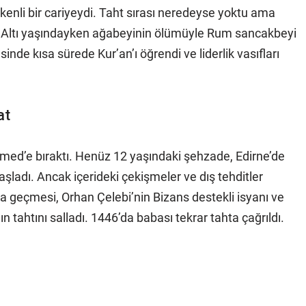
enli bir cariyeydi. Taht sırası neredeyse yoktu ama
u. Altı yaşındayken ağabeyinin ölümüyle Rum sancakbeyi
sinde kısa sürede Kur’an’ı öğrendi ve liderlik vasıfları
at
ehmed’e bıraktı. Henüz 12 yaşındaki şehzade, Edirne’de
dı. Ancak içerideki çekişmeler ve dış tehditler
ıya geçmesi, Orhan Çelebi’nin Bizans destekli isyanı ve
ın tahtını salladı. 1446’da babası tekrar tahta çağrıldı.