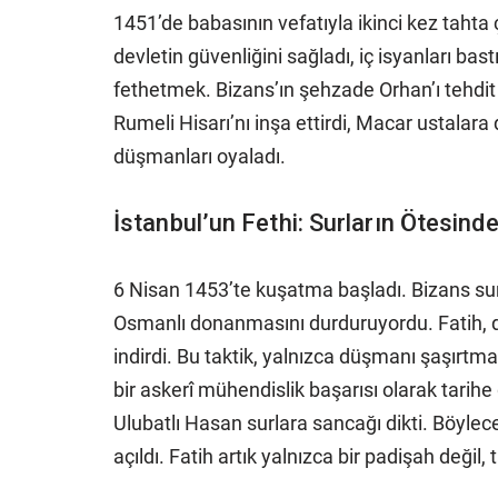
1451’de babasının vefatıyla ikinci kez tahta 
devletin güvenliğini sağladı, iç isyanları bas
fethetmek. Bizans’ın şehzade Orhan’ı tehdit
Rumeli Hisarı’nı inşa ettirdi, Macar ustalara
düşmanları oyaladı.
İstanbul’un Fethi: Surların Ötesind
6 Nisan 1453’te kuşatma başladı. Bizans surla
Osmanlı donanmasını durduruyordu. Fatih, d
indirdi. Bu taktik, yalnızca düşmanı şaşırt
bir askerî mühendislik başarısı olarak tarih
Ulubatlı Hasan surlara sancağı dikti. Böylec
açıldı. Fatih artık yalnızca bir padişah değil, 