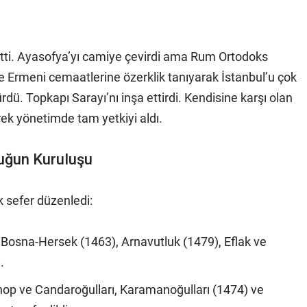
 etti. Ayasofya’yı camiye çevirdi ama Rum Ortodoks
ve Ermeni cemaatlerine özerklik tanıyarak İstanbul’u çok
dü. Topkapı Sarayı’nı inşa ettirdi. Kendisine karşı olan
rek yönetimde tam yetkiyi aldı.
luğun Kuruluşu
k sefer düzenledi:
 Bosna-Hersek (1463), Arnavutluk (1479), Eflak ve
.
op ve Candaroğulları, Karamanoğulları (1474) ve