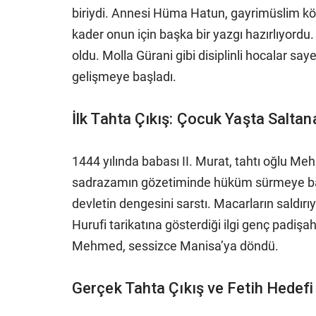
biriydi. Annesi Hüma Hatun, gayrimüslim kök
kader onun için başka bir yazgı hazırlıyord
oldu. Molla Gürani gibi disiplinli hocalar saye
gelişmeye başladı.
İlk Tahta Çıkış: Çocuk Yaşta Saltan
1444 yılında babası II. Murat, tahtı oğlu M
sadrazamın gözetiminde hüküm sürmeye başla
devletin dengesini sarstı. Macarların saldır
Hurufi tarikatına gösterdiği ilgi genç padişah
Mehmed, sessizce Manisa’ya döndü.
Gerçek Tahta Çıkış ve Fetih Hedefi