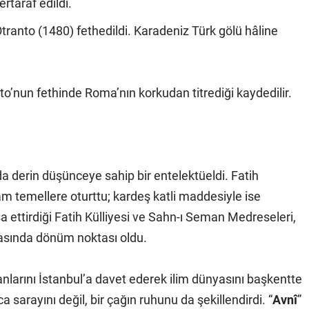
rtaraf edildi.
tranto (1480) fethedildi. Karadeniz Türk gölü hâline
nto’nun fethinde Roma’nın korkudan titrediği kaydedilir.
da derin düşünceye sahip bir entelektüeldi. Fatih
am temellere oturttu; kardeş katli maddesiyle ise
şa ettirdiği Fatih Külliyesi ve Sahn-ı Seman Medreseleri,
sında dönüm noktası oldu.
nlarını İstanbul’a davet ederek ilim dünyasını başkentte
ca sarayını değil, bir çağın ruhunu da şekillendirdi. “
Avnî
”