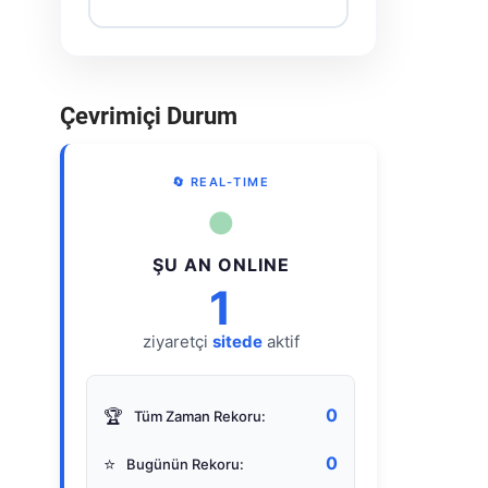
Çevrimiçi Durum
🔄 REAL-TIME
●
ŞU AN ONLINE
1
ziyaretçi
sitede
aktif
0
🏆
Tüm Zaman Rekoru:
0
⭐
Bugünün Rekoru: