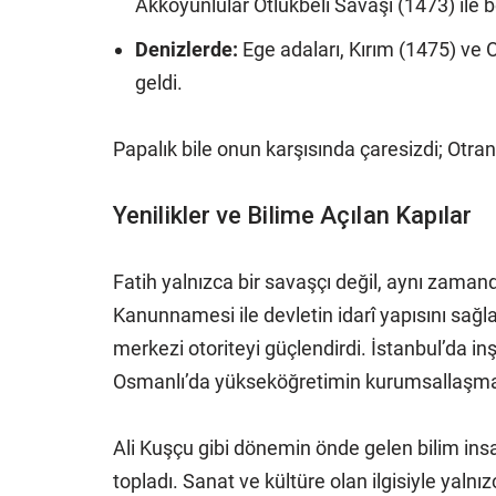
Akkoyunlular Otlukbeli Savaşı (1473) ile be
Denizlerde:
Ege adaları, Kırım (1475) ve O
geldi.
Papalık bile onun karşısında çaresizdi; Otra
Yenilikler ve Bilime Açılan Kapılar
Fatih yalnızca bir savaşçı değil, aynı zaman
Kanunnamesi ile devletin idarî yapısını sağl
merkezi otoriteyi güçlendirdi. İstanbul’da in
Osmanlı’da yükseköğretimin kurumsallaşma
Ali Kuşçu gibi dönemin önde gelen bilim insa
topladı. Sanat ve kültüre olan ilgisiyle yalnız