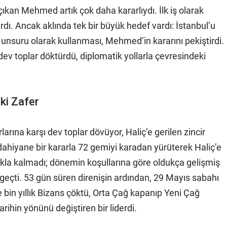
çıkan Mehmed artık çok daha kararlıydı. İlk iş olarak
tırdı. Ancak aklında tek bir büyük hedef vardı: İstanbul’u
 unsuru olarak kullanması, Mehmed’in kararını pekiştirdi.
 dev toplar döktürdü, diplomatik yollarla çevresindeki
eki Zafer
rına karşı dev toplar dövüyor, Haliç’e gerilen zincir
ahiyane bir kararla 72 gemiyi karadan yürüterek Haliç’e
makla kalmadı; dönemin koşullarına göre oldukça gelişmiş
e geçti. 53 gün süren direnişin ardından, 29 Mayıs sabahı
e bin yıllık Bizans çöktü, Orta Çağ kapanıp Yeni Çağ
tarihin yönünü değiştiren bir liderdi.