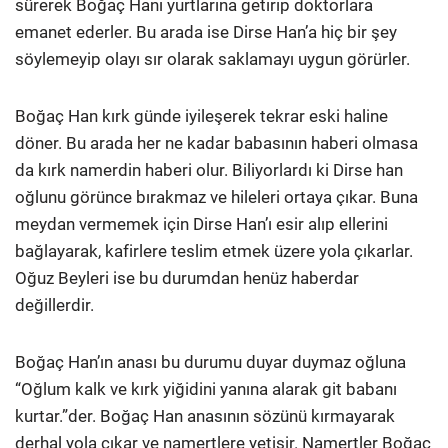
sürerek Boğaç Hanı yurtlarına getirip doktorlara
emanet ederler. Bu arada ise Dirse Han’a hiç bir şey
söylemeyip olayı sır olarak saklamayı uygun görürler.
Boğaç Han kırk günde iyileşerek tekrar eski haline
döner. Bu arada her ne kadar babasının haberi olmasa
da kırk namerdin haberi olur. Biliyorlardı ki Dirse han
oğlunu görünce bırakmaz ve hileleri ortaya çıkar. Buna
meydan vermemek için Dirse Han’ı esir alıp ellerini
bağlayarak, kafirlere teslim etmek üzere yola çıkarlar.
Oğuz Beyleri ise bu durumdan henüz haberdar
değillerdir.
Boğaç Han’ın anası bu durumu duyar duymaz oğluna
“Oğlum kalk ve kırk yiğidini yanına alarak git babanı
kurtar.”der. Boğaç Han anasının sözünü kırmayarak
derhal yola çıkar ve namertlere yetişir. Namertler Boğaç