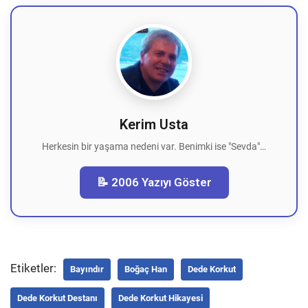
Kerim Usta
Herkesin bir yaşama nedeni var. Benimki ise "Sevda"…
📝 2006 Yazıyı Göster
Etiketler:
Bayındır
Boğaç Han
Dede Korkut
Dede Korkut Destanı
Dede Korkut Hikayesi