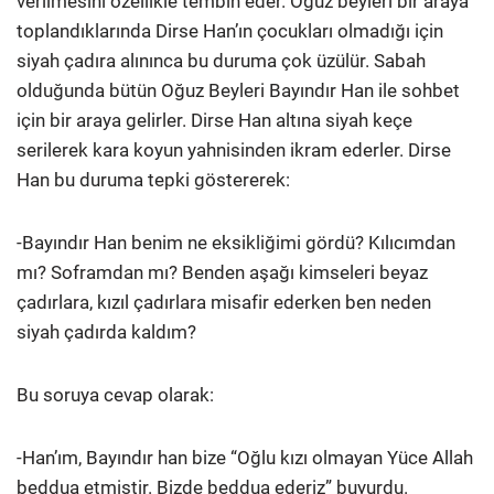
verilmesini özellikle tembih eder.
Oğuz beyleri bir araya
toplandıklarında Dirse Han’ın çocukları olmadığı için
siyah çadıra alınınca bu duruma çok üzülür. Sabah
olduğunda bütün Oğuz Beyleri Bayındır Han ile sohbet
için bir araya gelirler. Dirse Han altına siyah keçe
serilerek kara koyun yahnisinden ikram ederler. Dirse
Han bu duruma tepki göstererek:
-Bayındır Han benim ne eksikliğimi gördü? Kılıcımdan
mı? Soframdan mı? Benden aşağı kimseleri beyaz
çadırlara, kızıl çadırlara misafir ederken ben neden
siyah çadırda kaldım?
Bu soruya cevap olarak:
-Han’ım, Bayındır han bize “Oğlu kızı olmayan Yüce Allah
beddua etmiştir. Bizde beddua ederiz” buyurdu.