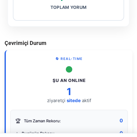
TOPLAM YORUM
Çevrimiçi Durum
🔄 REAL-TIME
●
ŞU AN ONLINE
1
ziyaretçi
sitede
aktif
0
🏆
Tüm Zaman Rekoru:
0
⭐
Bugünün Rekoru: