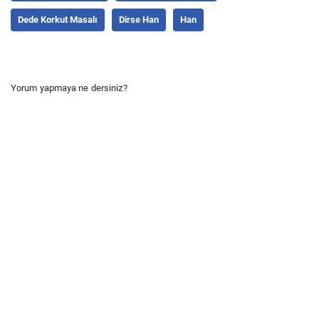
Dede Korkut Masalı
Dirse Han
Han
Yorum yapmaya ne dersiniz?