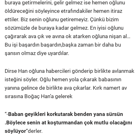
buraya getirmelerini, gelir gelmez ise hemen oğlunu
öldüreceğini söyleyince etrafındakiler hemen itiraz
ettiler. Biz senin oğlunu getiremeyiz. Çünkü bizim
sözümüzle de buraya kadar gelmez. En iyisi oğlunu
çağırarak ava çık ve avına ok atarken oğluna nişan al…
Bu işi başardın başardın,başka zaman bir daha bu
şansın olmaz diye uyardılar.
Dirse Han oğluna habercileri gönderip birlikte avlanmak
isteğini söyler. Oğlu hemen yola çıkarak babasının
yanına gelince de birlikte ava çıkarlar. Kırk namert av
sırasına Boğaç Han’a gelerek
“-
Baban geyikleri korkutarak benden yana sürsün
.Böylece senin at koşturmandan çok mutlu olacağını
söylüyor
“derler.