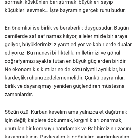
sormak, küskünleri barıştırmak, büyükleri sayıp
küçükleri sevmek… İşte bayramın gerçek ruhu budur.
En önemlisi ise birlik ve beraberlik duygusudur. Bugün
camilerde saf saf namaz kılıyor, ailelerimizle bir araya
geliyor, büyüklerimizi ziyaret ediyor ve kabirlerde dualar
ediyoruz. Bu manevi birliktelik; milletimizi ve gönül
coğrafyamızı ayakta tutan en büyük güçlerden biridir.
Ne ekonomik sıkıntılar ne de kötü niyetli ayrılıklar, bu
kardeşlik ruhunu zedelememelidir. Çünkü bayramlar,
birlik ve dayanışmayı yeniden güçlendiren müstesna
zamanlardır.
Sözün özü: Kurban keselim ama yalnızca et dağıtmak
için değil; kalplere dokunmak, kırgınlıkları onarmak,
unutulan bir komşuyu hatırlamak ve Rabbimizin rızasını
kazanmak için. Paylaşalım ki çoğalalım, yardımlaşalım