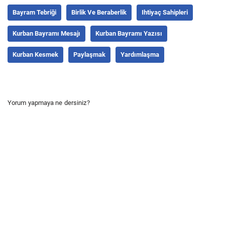
Bayram Tebriği
Birlik Ve Beraberlik
Ihtiyaç Sahipleri
Kurban Bayramı Mesajı
Kurban Bayramı Yazısı
Kurban Kesmek
Paylaşmak
Yardımlaşma
Yorum yapmaya ne dersiniz?