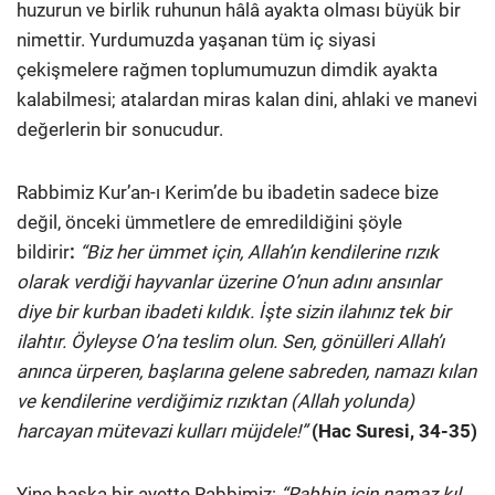
huzurun ve birlik ruhunun hâlâ ayakta olması büyük bir
nimettir. Yurdumuzda yaşanan tüm iç siyasi
çekişmelere rağmen toplumumuzun dimdik ayakta
kalabilmesi; atalardan miras kalan dini, ahlaki ve manevi
değerlerin bir sonucudur.
Rabbimiz Kur’an-ı Kerim’de bu ibadetin sadece bize
değil, önceki ümmetlere de emredildiğini şöyle
bildirir
:
“Biz her ümmet için, Allah’ın kendilerine rızık
olarak verdiği hayvanlar üzerine O’nun adını ansınlar
diye bir kurban ibadeti kıldık. İşte sizin ilahınız tek bir
ilahtır. Öyleyse O’na teslim olun. Sen, gönülleri Allah’ı
anınca ürperen, başlarına gelene sabreden, namazı kılan
ve kendilerine verdiğimiz rızıktan (Allah yolunda)
harcayan mütevazi kulları müjdele!”
(Hac Suresi, 34-35)
Yine başka bir ayette Rabbimiz:
“Rabbin için namaz kıl