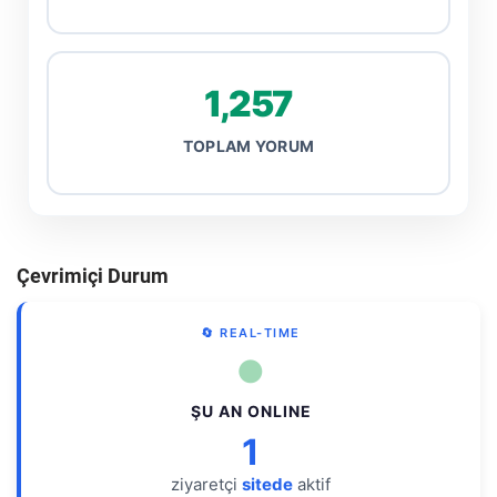
1,257
TOPLAM YORUM
Çevrimiçi Durum
🔄 REAL-TIME
●
ŞU AN ONLINE
1
ziyaretçi
sitede
aktif