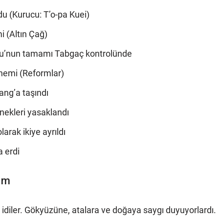
u (Kurucu: T’o-pa Kuei)
 (Altın Çağ)
olu’nun tamamı Tabgaç kontrolünde
nemi (Reformlar)
ang’a taşındı
enekleri yasaklandı
arak ikiye ayrıldı
a erdi
şüm
 idiler. Gökyüzüne, atalara ve doğaya saygı duyuyorlardı.