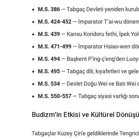
M.S. 386
— Tabgaç Devleti yeniden kuruld
M.S. 424-452
— İmparator T’ai-wu dönemi
M.S. 439
— Kansu Koridoru fethi, İpek Y
M.S. 471-499
— İmparator Hsiao-wen dö
M.S. 494
— Başkent P’ing-ç’eng’den Luoy
M.S. 495
— Tabgaç dili, kıyafetleri ve gel
M.S. 534
— Devlet Doğu Wei ve Batı Wei ol
M.S. 550-557
— Tabgaç siyasi varlığı son
Budizm’in Etkisi ve Kültürel Dönü
Tabgaçlar Kuzey Çin’e geldiklerinde Tengrici