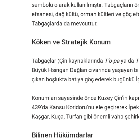
sembolü olarak kullanılmıştır. Tabgaçların örf
efsanesi, dağ kültü, orman kültleri ve göç ef
Tabgaçlarda da mevcuttur.
Köken ve Stratejik Konum
Tabgaçlar (Çin kaynaklarında
T’o-pa
ya da
T
Büyük Hsingan Dağları civarında yaşayan bi
çıkan boşlukta batıya göç ederek bugünkü İç 
Konumları sayesinde önce Kuzey Çin’in kapıs
439’da Kansu Koridoru’nu ele geçirerek İpek
Kaşgar, Kuça, Turfan gibi önemli vaha şehirl
Bilinen Hükümdarlar