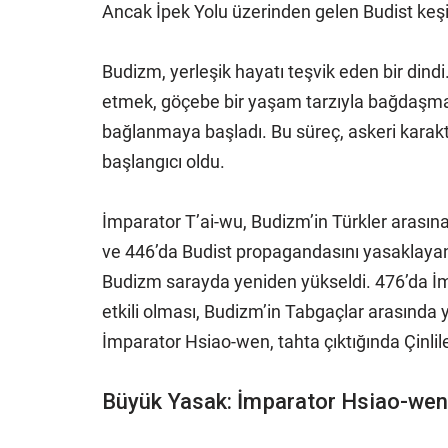
Ancak İpek Yolu üzerinden gelen Budist keşişl
Budizm, yerleşik hayatı teşvik eden bir dind
etmek, göçebe bir yaşam tarzıyla bağdaşma
bağlanmaya başladı. Bu süreç, askeri karakt
başlangıcı oldu.
İmparator T’ai-wu, Budizm’in Türkler arasın
ve 446’da Budist propagandasını yasaklaya
Budizm sarayda yeniden yükseldi. 476’da İmp
etkili olması, Budizm’in Tabgaçlar arasında 
İmparator Hsiao-wen, tahta çıktığında Çinli
Büyük Yasak: İmparator Hsiao-wen’