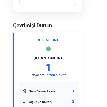
Çevrimiçi Durum
🔄 REAL-TIME
●
ŞU AN ONLINE
1
ziyaretçi
sitede
aktif
0
🏆
Tüm Zaman Rekoru:
0
⭐
Bugünün Rekoru: