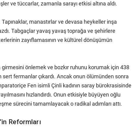
er ve tüccarlar, zamanla sarayı etkisi altına aldı.
i. Tapınaklar, manastırlar ve devasa heykeller inşa
zdı. Tabgaçlar yavaş yavaş toprağa ve şehirlere
erlerinin zayıflamasının ve kültürel dönüşümün
a girmesini önlemek ve bozkır ruhunu korumak için 438
n sert fermanlar çıkardı. Ancak onun ölümünden sonra
aratoriçe Fen isimli Çinli kadının saray bürokrasisinde
yayılmasını hızlandırdı. Onun etkisiyle büyüyen oğlu
leşme sürecini tamamlayacak o radikal adımları attı.
in Reformları