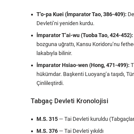
T’o-pa Kuei (İmparator Tao, 386-409):
Dev
Devleti’ni yeniden kurdu.
İmparator T’ai-wu (Tuoba Tao, 424-452):
bozguna uğrattı, Kansu Koridoru’nu fethed
lakabıyla bilinir.
İmparator Hsiao-wen (Hong, 471-499):
T
hükümdar. Başkenti Luoyang’a taşıdı, Türk 
Çinlileştirdi.
Tabgaç Devleti Kronolojisi
M.S. 315
— Tai Devleti kuruldu (Tabgaçları
M.S. 376
— Tai Devleti yıkıldı