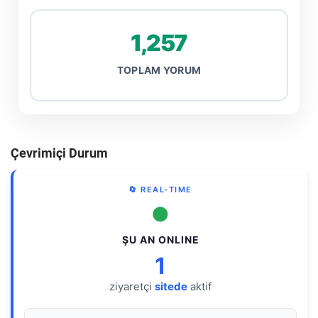
1,257
TOPLAM YORUM
Çevrimiçi Durum
🔄 REAL-TIME
●
ŞU AN ONLINE
1
ziyaretçi
sitede
aktif