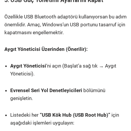
5. USB Güç Yönetimi Ayarlarını Kapat
Özellikle USB Bluetooth adaptörü kullanıyorsan bu adım
önemlidir. Amaç, Windows’un USB portunu tasarruf için
kapatmasını engellemektir.
Aygıt Yöneticisi Üzerinden (Önerilir):
Aygıt Yöneticisi
‘ni açın (Başlat’a sağ tık → Aygıt
Yöneticisi).
Evrensel Seri Yol Denetleyicileri
bölümünü
genişletin.
Listedeki her
“USB Kök Hub (USB Root Hub)”
için
aşağıdaki işlemleri uygulayın: