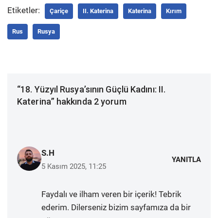
Etiketler:
Çariçe
II. Katerina
Katerina
Kırım
Rus
Rusya
“18. Yüzyıl Rusya’sının Güçlü Kadını: II.
Katerina” hakkında 2 yorum
S.H
YANITLA
5 Kasım 2025, 11:25
Faydalı ve ilham veren bir içerik! Tebrik
ederim. Dilerseniz bizim sayfamıza da bir