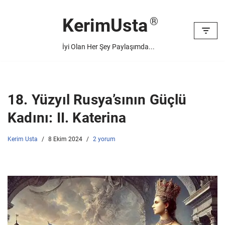
KerimUsta
İçeriğe
geç
İyi Olan Her Şey Paylaşımda...
18. Yüzyıl Rusya’sının Güçlü
Kadını: II. Katerina
Kerim Usta
8 Ekim 2024
2 yorum