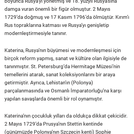
boyunca Rusya’yı yönetmiş ve 18. yüzyıl Rusya’sına
damga vuran önemli bir figür olmuştur. 2 Mayıs
1729’da doğmuş ve 17 Kasım 1796’da ölmüştür. Kırım’ı
Rus topraklarına katması ve Rusya’yı genişletip
modernleştirmesiyle tanınır.
Katerina, Rusya’nın büyümesi ve modernleşmesi için
birçok reform yapmış, sanat ve kültüre olan ilgisiyle de
tanınmıştır. St. Petersburg’da Hermitage Müzesi’nin
temellerini atarak, sanat koleksiyonlarını bir araya
getirmiştir. Ayrıca, Lehistan’ın (Polonya)
parçalanmasında ve Osmanlı İmparatorluğu’na karşı
yapılan savaşlarda önemli bir rol oynamıştır.
Katerina’nın çocukluk yılları da oldukça dikkat çekicidir.
2 Mayıs 1729’da Prusya’nın Stettin kentinde
(günümüzde Polonya’nın Szczecin kenti) Sophie