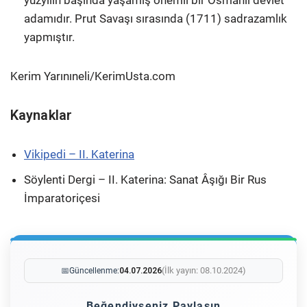
yüzyılın başında yaşamış önemli bir Osmanlı devlet
adamıdır. Prut Savaşı sırasında (1711) sadrazamlık
yapmıştır.
Kerim Yarınıneli/KerimUsta.com
Kaynaklar
Vikipedi – II. Katerina
Söylenti Dergi – II. Katerina: Sanat Âşığı Bir Rus
İmparatoriçesi
(İlk yayın: 08.10.2024)
📅
Güncellenme:
04.07.2026
Beğendiyseniz Paylaşın