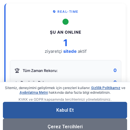
🔄 REAL-TIME
●
ŞU AN ONLINE
1
ziyaretçi
sitede
aktif
0
🏆
Tüm Zaman Rekoru:
0
⭐
Bugünün Rekoru:
Sitemiz, deneyimini geliştirmek için çerezleri kullanır.
ve
Gizlilik Politikamız
hakkında daha fazla bilgi edinebilirsin.
Aydınlatma Metni
KVKK ve GDPR kapsamında tercihlerinizi yönetebilirsiniz.
Live Online Counter
• by KerimUsta
Gerçek zamanlı sayaç
Kabul Et
Çerez Tercihleri