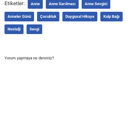
Etiketler:
Anne
Anne Sarılması
Anne Sevgisi
Anneler Günü
Çocukluk
Duygusal Hikaye
Kalp Bağı
Nostalji
Sevgi
Yorum yapmaya ne dersiniz?