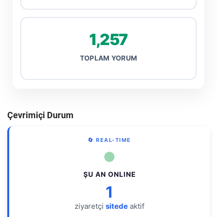
1,257
TOPLAM YORUM
Çevrimiçi Durum
🔄 REAL-TIME
●
ŞU AN ONLINE
1
ziyaretçi
sitede
aktif