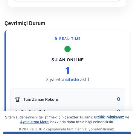
Çevrimiçi Durum
🔄 REAL-TIME
●
ŞU AN ONLINE
1
ziyaretçi
sitede
aktif
0
🏆
Tüm Zaman Rekoru:
0
⭐
Bugünün Rekoru:
Sitemiz, deneyimini geliştirmek için çerezleri kullanır.
ve
Gizlilik Politikamız
hakkında daha fazla bilgi edinebilirsin.
Aydınlatma Metni
KVKK ve GDPR kapsamında tercihlerinizi yönetebilirsiniz.
Live Online Counter
• by KerimUsta