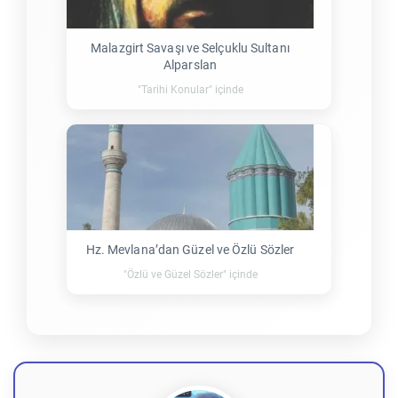
Malazgirt Savaşı ve Selçuklu Sultanı
Alparslan
"Tarihi Konular" içinde
Hz. Mevlana’dan Güzel ve Özlü Sözler
"Özlü ve Güzel Sözler" içinde