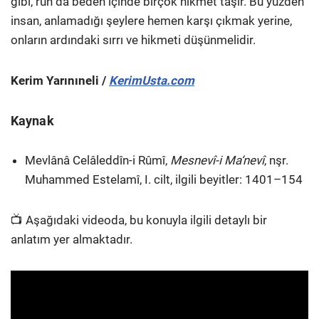
gibi, ruh da beden içinde birçok hikmet taşır. Bu yüzden
insan, anlamadığı şeylere hemen karşı çıkmak yerine,
onların ardındaki sırrı ve hikmeti düşünmelidir.
Kerim Yarınıneli /
KerimUsta.com
Kaynak
Mevlânâ Celâleddîn-i Rûmî,
Mesnevî-i Ma‘nevî
, nşr.
Muhammed Estelamî, I. cilt, ilgili beyitler: 1401–154
📺 Aşağıdaki videoda, bu konuyla ilgili detaylı bir
anlatım yer almaktadır.