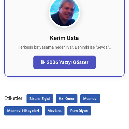
Kerim Usta
Herkesin bir yaşama nedeni var. Benimki ise "Sevda"…
📝 2006 Yazıyı Göster
Etiketler:
Bizans Elçisi
Hz. Ömer
Mesnevi
Mesnevi Hikayeleri
Mevlana
Rum Diyarı