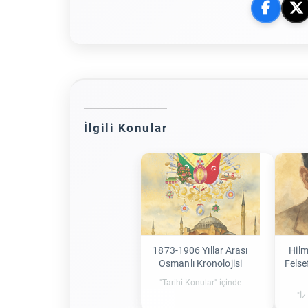
İlgili Konular
1873-1906 Yıllar Arası
Hilm
Osmanlı Kronolojisi
Felse
"Tarihi Konular" içinde
"İz