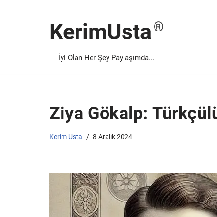
KerimUsta
İçeriğe
geç
İyi Olan Her Şey Paylaşımda...
Ziya Gökalp: Türkçü
Kerim Usta
8 Aralık 2024