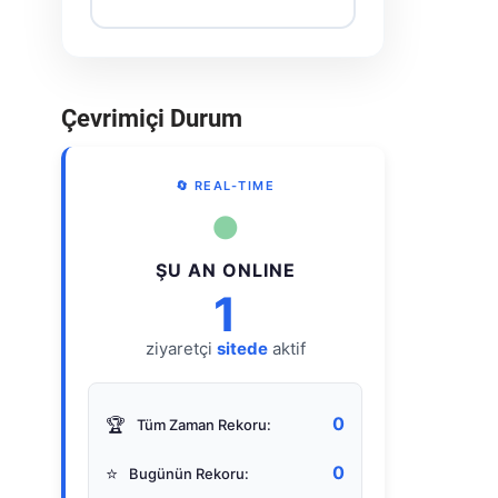
Çevrimiçi Durum
🔄 REAL-TIME
●
ŞU AN ONLINE
1
ziyaretçi
sitede
aktif
0
🏆
Tüm Zaman Rekoru:
0
⭐
Bugünün Rekoru: