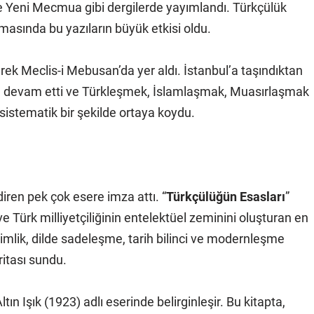
 ve Yeni Mecmua gibi dergilerde yayımlandı. Türkçülük
ılmasında bu yazıların büyük etkisi oldu.
erek Meclis-i Mebusan’da yer aldı. İstanbul’a taşındıktan
ına devam etti ve Türkleşmek, İslamlaşmak, Muasırlaşmak
sistematik bir şekilde ortaya koydu.
iren pek çok esere imza attı. “
Türkçülüğün Esasları
”
ve Türk milliyetçiliğinin entelektüel zeminini oluşturan en
 kimlik, dilde sadeleşme, tarih bilinci ve modernleşme
ritası sundu.
Altın Işık (1923) adlı eserinde belirginleşir. Bu kitapta,