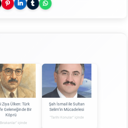
i Ziya Ülken: Türk
Şah İsmail ile Sultan
fe Geleneğinde Bir
Selim’in Mücadelesi
Köprü
"Tarihi Konular" içinde
 Bırakanlar" içinde