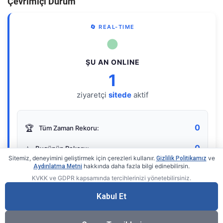
Çevrimiçi Durum
🔄 REAL-TIME
●
ŞU AN ONLINE
1
ziyaretçi
sitede
aktif
0
🏆
Tüm Zaman Rekoru:
0
⭐
Bugünün Rekoru:
Sitemiz, deneyimini geliştirmek için çerezleri kullanır.
ve
Gizlilik Politikamız
hakkında daha fazla bilgi edinebilirsin.
Aydınlatma Metni
KVKK ve GDPR kapsamında tercihlerinizi yönetebilirsiniz.
Live Online Counter
• by KerimUsta
Gerçek zamanlı sayaç
Kabul Et