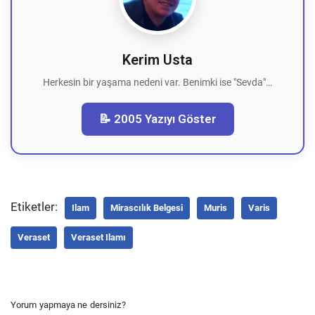
Kerim Usta
Herkesin bir yaşama nedeni var. Benimki ise "Sevda"…
📝 2005 Yazıyı Göster
Etiketler:
Ilam
Mirascılık Belgesi
Muris
Varis
Veraset
Veraset Ilamı
Yorum yapmaya ne dersiniz?