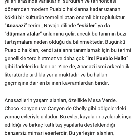
yılları arasında varlıklarını sürdüren ve tarihöncesi
dönemden modern Pueblo halklarına kadar uzanan
köklü bir kültürün temelini atan önemli bir topluluktur.
“
Anasazi
” terimi, Navajo dilinde “
eskiler
” ya da
“
düşman atalar
” anlamına gelir, ancak bu tanımın bazı
tartışmalara neden olduğu da bilinmektedir.
Bugünkü
Pueblo halkları, kendi atalarını tanımlamak için bu terimi
genellikle tercih etmez ve daha çok “
irsi Pueblo Halkı
”
gibi ifadeleri kullanırlar. Yine de, Anasazi ismi arkeolojik
literatürde sıklıkla yer almaktadır ve bu halkın
geçmişine dair en bilinen kavramlardan biridir.
Anasazilerin yaşam alanları, özellikle Mesa Verde,
Chaco Kanyonu ve Canyon de Chelly gibi bölgelerdeki
yamaç evleriyle ünlüdür. Bu evler, kayaların oyularak inşa
edildiği ve birkaç katlı taş yapılarla desteklendiği
benzersiz mimari eserlerdir. Bu yerleşim alanları,