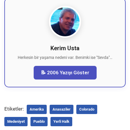
Kerim Usta
Herkesin bir yaşama nedeni var. Benimki ise "Sevda"…
📝 2006 Yazıyı Göster
Etiketler:
Amerika
Anasaziler
Colorado
Medeniyet
Pueblo
Yerli Halk