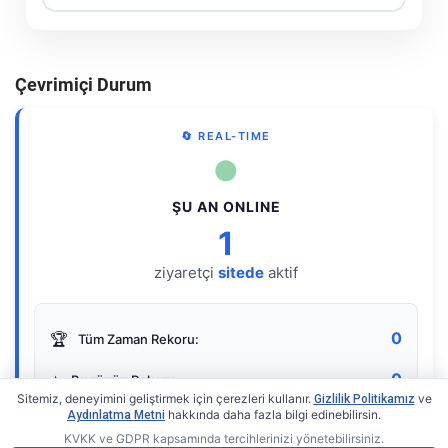
Çevrimiçi Durum
🔄 REAL-TIME
●
ŞU AN ONLINE
1
ziyaretçi
sitede
aktif
0
🏆
Tüm Zaman Rekoru:
0
⭐
Bugünün Rekoru:
Sitemiz, deneyimini geliştirmek için çerezleri kullanır.
ve
Gizlilik Politikamız
hakkında daha fazla bilgi edinebilirsin.
Aydınlatma Metni
KVKK ve GDPR kapsamında tercihlerinizi yönetebilirsiniz.