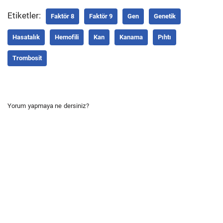
Etiketler:
Faktör 8
Faktör 9
Gen
Genetik
Hasatalık
Hemofili
Kan
Kanama
Pıhtı
Trombosit
Yorum yapmaya ne dersiniz?