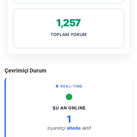
1,257
TOPLAM YORUM
Çevrimiçi Durum
🔄 REAL-TIME
●
ŞU AN ONLINE
1
ziyaretçi
sitede
aktif