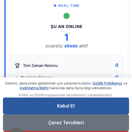
🔄 REAL-TIME
●
ŞU AN ONLINE
1
ziyaretçi
sitede
aktif
0
🏆
Tüm Zaman Rekoru:
0
⭐
Bugünün Rekoru:
Sitemiz, deneyimini geliştirmek için çerezleri kullanır.
ve
Gizlilik Politikamız
hakkında daha fazla bilgi edinebilirsin.
Aydınlatma Metni
KVKK ve GDPR kapsamında tercihlerinizi yönetebilirsiniz.
Live Online Counter
• by KerimUsta
Gerçek zamanlı sayaç
Kabul Et
Çerez Tercihleri