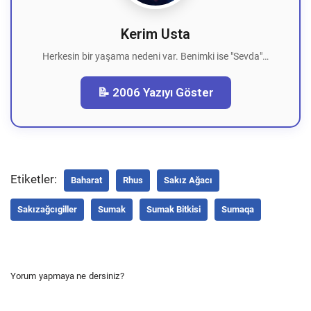
Kerim Usta
Herkesin bir yaşama nedeni var. Benimki ise "Sevda"…
📝 2006 Yazıyı Göster
Etiketler:
Baharat
Rhus
Sakız Ağacı
Sakızağcıgiller
Sumak
Sumak Bitkisi
Sumaqa
Yorum yapmaya ne dersiniz?