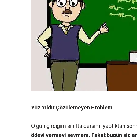
Yüz Yıldır Çözülemeyen Problem
O gün girdiğim sınıfta dersimi yaptıktan son
ödevi vermeyi sevmem. Fakat bugün sizlere 