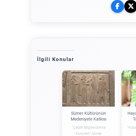
İlgili Konular
Sümer Kültürünün
Hay
Medeniyete Katkısı
T
"Çeşitli Bilgilendirme
"Kişi
Konuları" içinde