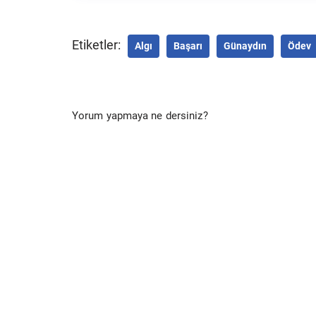
Etiketler:
Algı
Başarı
Günaydın
Ödev
Yorum yapmaya ne dersiniz?