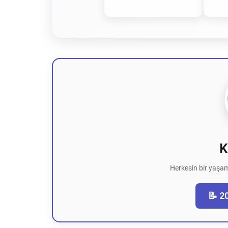
K
Herkesin bir yaşam
📝 2