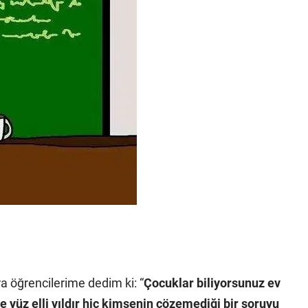
ra öğrencilerime dedim ki: “
Çocuklar biliyorsunuz ev
yüz elli yıldır hiç kimsenin çözemediği bir soruyu