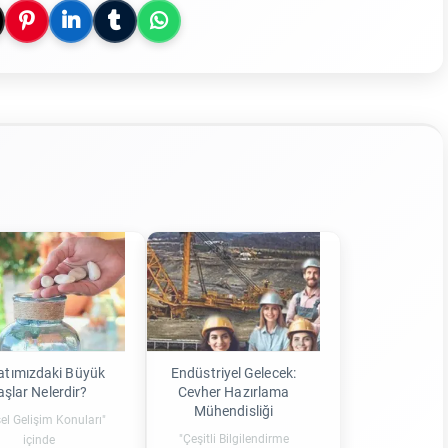
atımızdaki Büyük
Endüstriyel Gelecek:
aşlar Nelerdir?
Cevher Hazırlama
Mühendisliği
sel Gelişim Konuları"
"Çeşitli Bilgilendirme
içinde