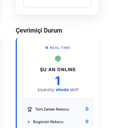
Çevrimiçi Durum
🔄 REAL-TIME
●
ŞU AN ONLINE
1
ziyaretçi
sitede
aktif
0
🏆
Tüm Zaman Rekoru:
0
⭐
Bugünün Rekoru: