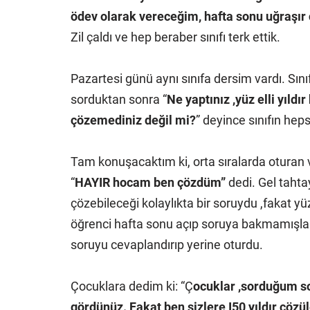
ödev olarak vereceğim, hafta sonu uğraşır 
Zil çaldı ve hep beraber sınıfı terk ettik.
Pazartesi günü aynı sınıfa dersim vardı. Sını
sorduktan sonra “
Ne yaptınız ,yüz elli yıld
çözemediniz değil mi?
” deyince sınıfın heps
Tam konuşacaktım ki, orta sıralarda oturan 
“
HAYIR hocam ben çözdüm”
dedi. Gel tahta
çözebileceği kolaylıkta bir soruydu ,fakat yüz
öğrenci hafta sonu açıp soruya bakmamışlard
soruyu cevaplandırıp yerine oturdu.
Çocuklara dedim ki: “Ç
ocuklar ,sorduğum so
gördünüz. Fakat ben sizlere I50 yıldır çözü