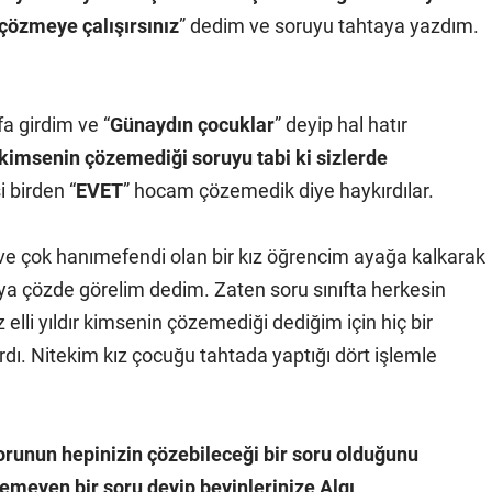
çözmeye çalışırsınız
” dedim ve soruyu tahtaya yazdım.
fa girdim ve “
Günaydın çocuklar
” deyip hal hatır
ır kimsenin çözemediği soruyu tabi ki sizlerde
i birden “
EVET
” hocam çözemedik diye haykırdılar.
ve çok hanımefendi olan bir kız öğrencim ayağa kalkarak
ya çözde görelim dedim. Zaten soru sınıfta herkesin
 elli yıldır kimsenin çözemediği dediğim için hiç bir
ı. Nitekim kız çocuğu tahtada yaptığı dört işlemle
runun hepinizin çözebileceği bir soru olduğunu
lemeyen bir soru deyip beyinlerinize Algı