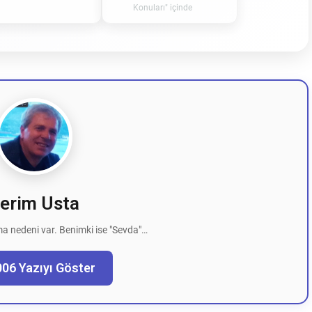
Konuları" içinde
erim Usta
a nedeni var. Benimki ise "Sevda"…
006 Yazıyı Göster