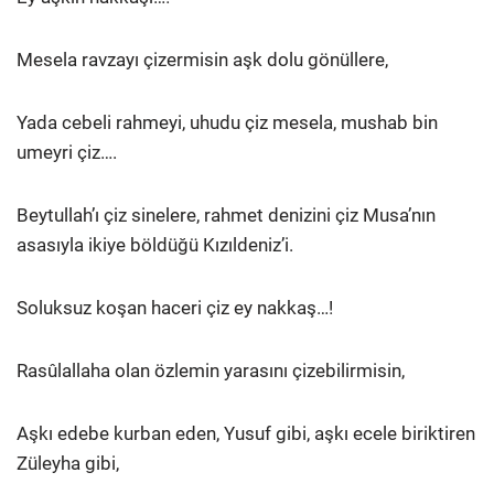
Mesela ravzayı çizermisin aşk dolu gönüllere,
Yada cebeli rahmeyi, uhudu çiz mesela, mushab bin
umeyri çiz….
Beytullah’ı çiz sinelere, rahmet denizini çiz Musa’nın
asasıyla ikiye böldüğü Kızıldeniz’i.
Soluksuz koşan haceri çiz ey nakkaş…!
Rasûlallaha olan özlemin yarasını çizebilirmisin,
Aşkı edebe kurban eden, Yusuf gibi, aşkı ecele biriktiren
Züleyha gibi,