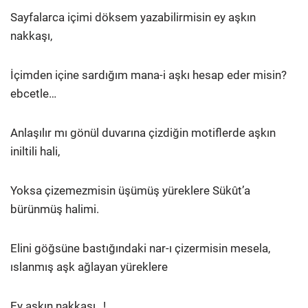
Sayfalarca içimi döksem yazabilirmisin ey aşkın
nakkaşı,
İçimden içine sardığım mana-i aşkı hesap eder misin?
ebcetle…
Anlaşılır mı gönül duvarına çizdiğin motiflerde aşkın
iniltili hali,
Yoksa çizemezmisin üşümüş yüreklere Sükût’a
bürünmüş halimi.
Elini göğsüne bastığındaki nar-ı çizermisin mesela,
ıslanmış aşk ağlayan yüreklere
Ey aşkın nakkaşı…!