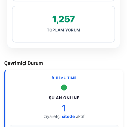
1,257
TOPLAM YORUM
Çevrimiçi Durum
🔄 REAL-TIME
●
ŞU AN ONLINE
1
ziyaretçi
sitede
aktif