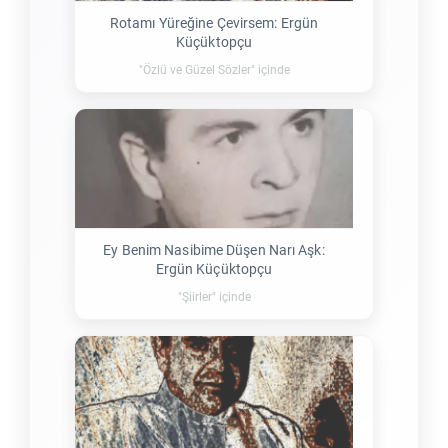
Rotamı Yüreğine Çevirsem: Ergün
Küçüktopçu
"Özlü ve Güzel Sözler" içinde
Ey Benim Nasibime Düşen Narı Aşk:
Ergün Küçüktopçu
"Şiirler" içinde