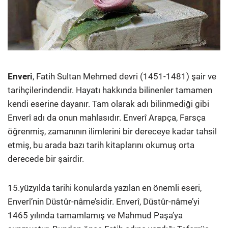
Enveri
, Fatih Sultan Mehmed devri (1451-1481) şair ve
tarihçilerindendir. Hayatı hakkında bilinenler tamamen
kendi eserine dayanır. Tam olarak adı bilinmediği gibi
Enverî adı da onun mahlasıdır. Enverî Arapça, Farsça
öğrenmiş, zamanının ilimlerini bir dereceye kadar tahsil
etmiş, bu arada bazı tarih kitaplarını okumuş orta
derecede bir şairdir.
15.yüzyılda tarihi konularda yazılan en önemli eseri,
Enverî’nin Düstûr-nâme’sidir. Enverî, Düstûr-nâme’yi
1465 yılında tamamlamış ve Mahmud Paşa’ya