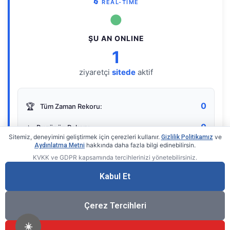
🔄 REAL-TIME
●
ŞU AN ONLINE
1
ziyaretçi
sitede
aktif
0
🏆
Tüm Zaman Rekoru:
0
⭐
Bugünün Rekoru:
Sitemiz, deneyimini geliştirmek için çerezleri kullanır.
ve
Gizlilik Politikamız
hakkında daha fazla bilgi edinebilirsin.
Aydınlatma Metni
KVKK ve GDPR kapsamında tercihlerinizi yönetebilirsiniz.
Live Online Counter
• by KerimUsta
Gerçek zamanlı sayaç
Kabul Et
Çerez Tercihleri
☀️