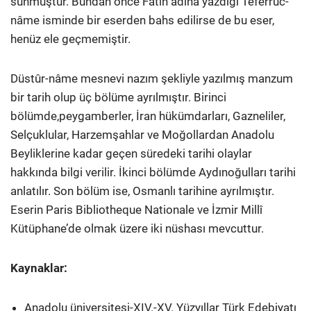
sunmuştur. Bundan önce Fatih adına yazdığı Teferrüc-
nâme isminde bir eserden bahs edilirse de bu eser,
henüz ele geçmemiştir.
Düstûr-nâme mesnevi nazım şekliyle yazılmış manzum
bir tarih olup üç bölüme ayrılmıştır. Birinci
bölümde,peygamberler, İran hükümdarları, Gazneliler,
Selçuklular, Harzemşahlar ve Moğollardan Anadolu
Beyliklerine kadar geçen süredeki tarihi olaylar
hakkında bilgi verilir. İkinci bölümde Aydınoğulları tarihi
anlatılır. Son bölüm ise, Osmanlı tarihine ayrılmıştır.
Eserin Paris Bibliotheque Nationale ve İzmir Millî
Kütüphane’de olmak üzere iki nüshası mevcuttur.
Kaynaklar:
Anadolu üniversitesi-XIV.-XV. Yüzyıllar Türk Edebiyatı