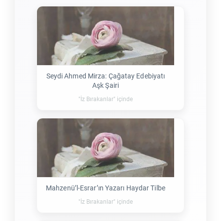
Seydi Ahmed Mirza: Çağatay Edebiyatı
Aşk Şairi
"İz Bırakanlar" içinde
Mahzenü’l-Esrar’ın Yazarı Haydar Tilbe
"İz Bırakanlar" içinde