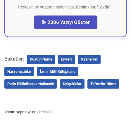
Herkesin bir yaşama nedeni var. Benimki ise "Sevda"…
📝 2006 Yazıyı Göster
Etiketler:
Düstûr-Nâme
Enverî
Gazneliler
Harzemşahlar
İzmir Millî Kütüphane
Paris Bibliotheque Nationale
Selçuklular
Teferrüc-Nâme
Yorum yapmaya ne dersiniz?