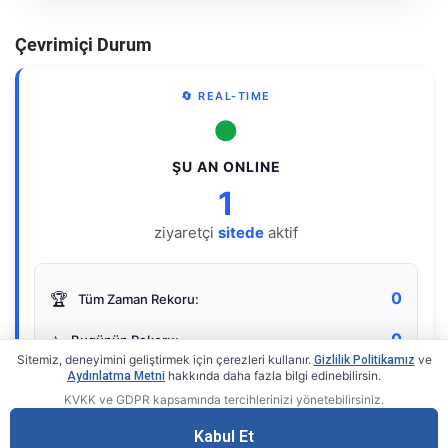
Çevrimiçi Durum
🔄 REAL-TIME
●
ŞU AN ONLINE
1
ziyaretçi
sitede
aktif
0
🏆
Tüm Zaman Rekoru:
0
⭐
Bugünün Rekoru:
Sitemiz, deneyimini geliştirmek için çerezleri kullanır.
ve
Gizlilik Politikamız
hakkında daha fazla bilgi edinebilirsin.
Aydınlatma Metni
KVKK ve GDPR kapsamında tercihlerinizi yönetebilirsiniz.
Live Online Counter
• by KerimUsta
Gerçek zamanlı sayaç
Kabul Et