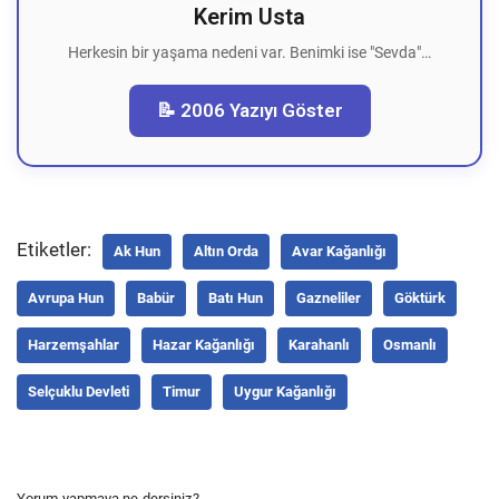
Kerim Usta
Herkesin bir yaşama nedeni var. Benimki ise "Sevda"…
📝 2006 Yazıyı Göster
Etiketler:
Ak Hun
Altın Orda
Avar Kağanlığı
Avrupa Hun
Babür
Batı Hun
Gazneliler
Göktürk
Harzemşahlar
Hazar Kağanlığı
Karahanlı
Osmanlı
Selçuklu Devleti
Timur
Uygur Kağanlığı
Yorum yapmaya ne dersiniz?