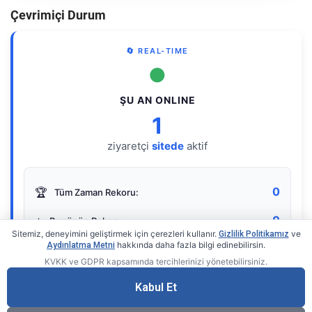
Çevrimiçi Durum
🔄 REAL-TIME
●
ŞU AN ONLINE
1
ziyaretçi
sitede
aktif
0
🏆
Tüm Zaman Rekoru:
0
⭐
Bugünün Rekoru:
Sitemiz, deneyimini geliştirmek için çerezleri kullanır.
ve
Gizlilik Politikamız
hakkında daha fazla bilgi edinebilirsin.
Aydınlatma Metni
KVKK ve GDPR kapsamında tercihlerinizi yönetebilirsiniz.
Live Online Counter
• by KerimUsta
Gerçek zamanlı sayaç
Kabul Et