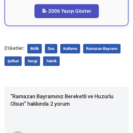
📝 2006 Yazıyı Göster
Etiketler:
Birlik
Dua
Kutlama
Ramazan Bayramı
Şefkat
Sevgi
Tebrik
“Ramazan Bayramınız Bereketli ve Huzurlu
Olsun” hakkında 2 yorum