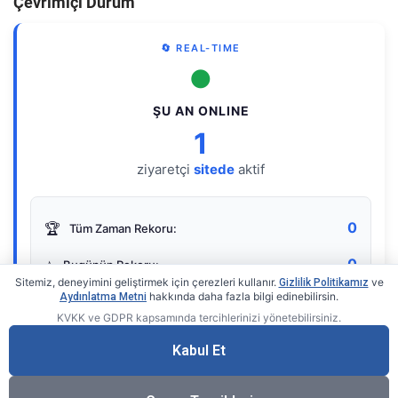
Çevrimiçi Durum
🔄 REAL-TIME
●
ŞU AN ONLINE
1
ziyaretçi
sitede
aktif
0
🏆
Tüm Zaman Rekoru:
0
⭐
Bugünün Rekoru:
Sitemiz, deneyimini geliştirmek için çerezleri kullanır.
ve
Gizlilik Politikamız
hakkında daha fazla bilgi edinebilirsin.
Aydınlatma Metni
KVKK ve GDPR kapsamında tercihlerinizi yönetebilirsiniz.
Live Online Counter
• by KerimUsta
Gerçek zamanlı sayaç
Kabul Et