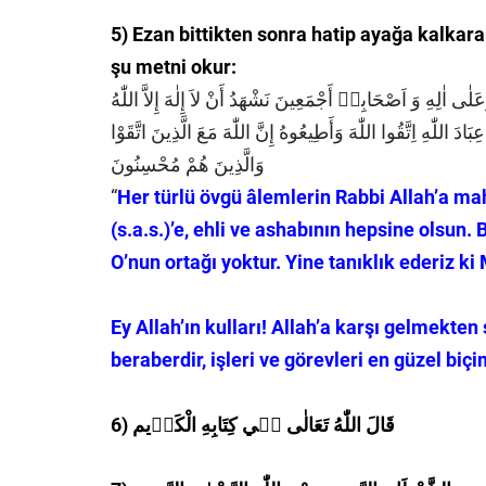
5) Ezan bittikten sonra hatip ayağa kalkar
şu metni okur:
لٰى اٰلِهِ وَ اَصْحَابِه۪ أَجْمَعِينَ نَشْهَدُ أَنْ لاَ إِلٰهَ إِلاَّ اللّٰهُ
دَ اللّٰهِ اِتَّقُوا اللّٰهَ وَأَطِيعُوهُ إِنَّ اللّٰهَ مَعَ الَّذِينَ اتَّقَوْا
وَالَّذِينَ هُمْ مُحْسِنُونَ
“
Her türlü övgü âlemlerin Rabbi Allah’a 
(s.a.s.)’e, ehli ve ashabının hepsine olsun. B
O’nun ortağı yoktur. Yine tanıklık ederiz ki
Ey Allah’ın kulları! Allah’a karşı gelmekten
beraberdir, işleri ve görevleri en güzel biç
6) قَالَ اللّٰهُ تَعَالٰى ف۪ي كِتَابِهِ الْكَر۪يم