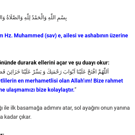
بِسْمِ اللّٰهِ وَالْحَمْدُ لِلّٰهِ وَالصَّلَاةُ و
lam Hz. Muhammed (sav) e, ailesi ve ashabının üzerine
ünde durarak ellerini açar ve şu duayı okur:
اَللّٰهُمَّ افْتَحْ عَلَيْنَا اَبْوَابَ رَحْمَتِكَ وَ يَسِّرْ عَلَيْنَا خَزَائِنَ 
lilerin en merhametlisi olan Allah’ım! Bize rahmet
ine ulaşmamızı bize kolaylaştır.
”
ğı ile ilk basamağa adımını atar, sol ayağını onun yanına
 kadar çıkar.
r: