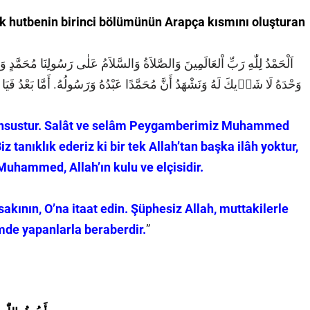
ak hutbenin birinci bölümünün Arapça kısmını oluşturan
اَلْحَمْدُ لِلّٰهِ رَبِّ اْلعَالَمِينَ وَالصَّلاَةُ وَالسَّلاَمُ عَلٰى رَسُولِنَا مُحَمَّدٍ وَعَ
وَحْدَهُ لَا شَر۪يكَ لَهُ وَنَشْهَدُ أَنَّ مُحَمَّدًا عَبْدُهُ وَرَسُولُهُ. أَمَّا بَعْدُ فَيَا عِبَا
mahsustur. Salât ve selâm Peygamberimiz Muhammed
iz tanıklık ederiz ki bir tek Allah’tan başka ilâh yoktur,
 Muhammed, Allah’ın kulu ve elçisidir.
 sakının, O’na itaat edin. Şüphesiz Allah, muttakilerle
imde yapanlarla beraberdir.
”