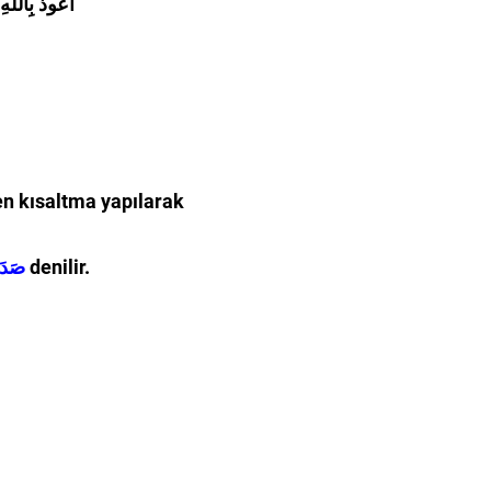
أَعُوذُ بِاللّٰ
en kısaltma yapılarak
صَدَقَ اللَّهُ الْعَظِيمْ
denilir.