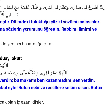
رَبِّ اشْرَحْ لىِ صَدْرِى وَيَسِّرْ لىِ اَمْرِى وَاحْلُلْ عُقْدَةً مِنْ لِسَانىِ يَفْقَه
تَأْو۪يلِ اْلأَ
aştır. Dilimdeki tutukluğu çöz ki sözümü anlasınlar.
na sözlerin yorumunu öğrettin. Rabbim! İlmimi ve
kilde yedinci basamağa çıkar.
 duayı okur:
اَللّٰهُ
اَللّٰهُمَّ يَسِّرْ اَمْرِى وَتَقَبَّلْهُ مِنِّى وَسَلاَمٌ عَلٰى 
n verdin; bu makamı ben kazanmadım, sen verdin.
kabul eyle! Bütün nebî ve resûllere selâm olsun. Bütün
ak olan iç ezanı dinler.