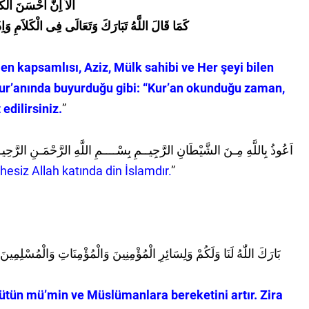
اَلاَ اِنَّ اَحْسَنَ الْكَلَ
كَمَا قَالَ اللَّهُ تَبَارَكَ وَتَعَالَى فِى الْكَلاَمِ وَاِذ
 en kapsamlısı, Aziz, Mülk sahibi ve Her şeyi bilen
 Kur’anında buyurduğu gibi: “Kur’an okunduğu zaman,
edilirsiniz.
”
اَعُوذُ بِاللَّهِ مِـنَ الشَّيْطَانِ الرَّجِيــمِ بِسْــــمِ اللَّهِ الرَّحْمَـنِ الرَّحِيـمِ ا
esiz Allah katında din İslamdır.
”
 bütün mü’min ve Müslümanlara bereketini artır. Zira