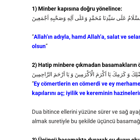
1) Minber kapısına doğru yönelince:
َالسَّلَامُ عَلَى سَيِّدِنَا مُحَمَّدٍ وَعَلَى آلِهِ وَصَحْبِهِ اَجْمَعِينَ
“
Allah’ın adıyla, hamd Allah’a, salat ve se
olsun
”
2) Hatip minbere çıkmadan basamakların ön
فَضْلِكَ وَ كَرَمِكَ يَا اَكْرَمَ الْاَكْرَمِينَ وَ يَا اَرْحَمَ الرَّاحِمِينَ
“
Ey cömertlerin en cömerdi ve ey merhamet
kapılarını aç; iyilik ve kereminin hazineler
Dua bitince ellerini yüzüne sürer ve sağ aya
almak suretiyle bu şekilde üçüncü basamağa
3) Üçüncü basamakta durarak şu duayı oku