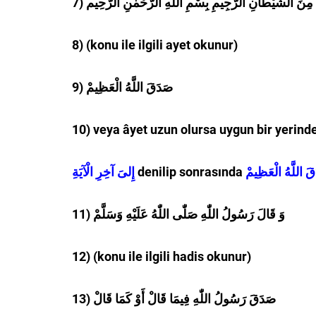
7) هِ مِنَ الشَّيْطَانِ الرَّجِيمِ بِسْمِ اللّٰهِ الرَّحْمٰنِ الرَّحِيم
8) (konu ile ilgili ayet okunur)
9) صَدَقَ اللَّهُ الْعَظِيمْ
10) veya âyet uzun olursa uygun bir yerind
إِلىَ آخِرِ الْآيَةِ
denilip sonrasında
11) وَ قَالَ رَسُولُ اللّٰهِ صَلّٰى اللّٰهُ عَلَيْهِ وَسَلَّمْ
12) (konu ile ilgili hadis okunur)
13) صَدَقَ رَسُولُ اللّٰهِ فِيمَا قَالْ أَوْ كَمَا قَالْ