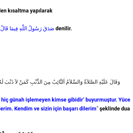
den kısaltma yapılarak
صَدَقَ رَسُولُ اللّٰهِ فِيمَا قَالْ أَوْ كَمَا قَالْ
denilir.
وَقَالَ عَلَيْهِ الصَّلاَةُ وَالسَّلاَمُ اَلتَّائِبُ مِنَ الذَّنْبِ كَمَنْ لاَ ذَنْبَ لَه
 hiç günah işlemeyen kimse gibidir’ buyurmuştur. Yüce
erim. Kendim ve sizin için başarı dilerim
”
şeklinde dua