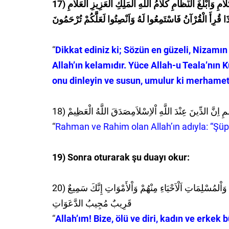
17) امِ وَاَبْلَغَ النِّظَامِ كَلَامُ اللَّهِ الْمَلِكِ الْعَزِيزِ الْعَلاَّمِ
َا قُرِأَ الْقُرْآنُ فَاسْتَمِعُوا لَهُ وَاَنْصِتُوا لَعَلَّكُمْ تُرْحَمُونَ
“
Dikkat ediniz ki; Sözün en güzeli, Nizamın
Allah’ın kelamıdır. Yüce Allah-u Teala’nın
onu dinleyin ve susun, umulur ki merhamet 
18) ِنَّ الدِّينَ عِنْدَ اللَّهِ اْلاِسْلاَمِصَدَقَ اللَّهُ الْعَظِيمْ
“
Rahman ve Rahim olan Allah’ın adıyla: “Şüph
19) Sonra oturarak şu duayı okur:
20) بَارَكَ اللّٰهُ لَنَا وَلَكُمْ وَلِسَائِرِ الْمُؤْمِنِينَ وَالْمُؤْمِنَاتِ وَالْمُسْلِمِينَ وَاْلمُسْلِمَاتِ اَلْاَحْيَاءِ مِنْهُمْ وَاْلأَمْوَاتِ إِنَّكَ سَمِيعٌ
قَرِيبٌ مُجِيبُ الدَّعَوَاتِ
“
Allah’ım! Bize, ölü ve diri, kadın ve erkek