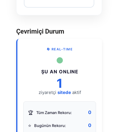
Çevrimiçi Durum
🔄 REAL-TIME
●
ŞU AN ONLINE
1
ziyaretçi
sitede
aktif
0
🏆
Tüm Zaman Rekoru:
0
⭐
Bugünün Rekoru: