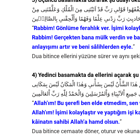
ُوا قَوْلىِ رَبِّ قَدْ اَتَيْتَنِى مِنَ الْمُلْكِ وَعَلَّمْتَنِى مِنْ
حَاديِثِ رَبِّ زِدْنىِ عِلْمًا وَفَهْمًا وَأَلْحِقْنىِ بِالصَّالِح۪ينَ
“
Rabbim! Gönlüme ferahlık ver. İşimi kolayl
Rabbim! Gerçekten bana mülk verdin ve ba
anlayışımı artır ve beni sâlihlerden eyle.
”
Dua bitince ellerini yüzüne sürer ve aynı şe
4) Yedinci basamakta da ellerini açarak şu
مَّ هٰذَا الشَّأْنُ لَيْسَ بِشَأْنىِ وَهٰذَا الْمَكَانُ لَيْسَ بِمَكَانِى
جَمِيعِ اْلاَنْبِيَاءِ وَاْلمُرْسَلِينَ وَالْحَمْدُ لِلّٰهِ رَبِّ اْلعَالَمِينَ
“
Allah’ım! Bu şerefi ben elde etmedim, se
Allah’ım! İşimi kolaylaştır ve yaptığım işi 
kâinatın sahibi Allah’a hamd olsun.
”
Dua bitince cemaate döner, oturur ve okunac