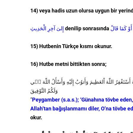
14) veya hadis uzun olursa uygun bir yerin
إِلىَ آخِرِ الْحَدِيثِ
denilip sonrasında
15) Hutbenin Türkçe kısmı okunur.
16) Hutbe metni bittikten sonra;
ُ أَسْتَغْفِرُ اللّٰهَ اْلعَظِيمَ وَأَتوُبُ إِلَيْهِ وَأَسْأَلُ اللّٰهَ ل۪ي
وَلَكُمُ التَّوْفِيقَ
“
Peygamber (s.a.s.); ‘Günahına tövbe eden,
Allah’tan bağışlanmamı diler, O’na tövbe ed
okur.