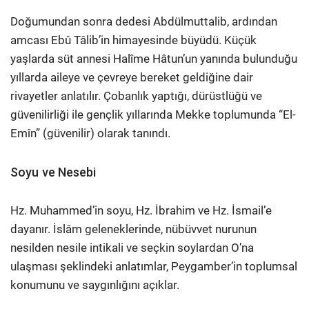
Doğumundan sonra dedesi Abdülmuttalib, ardından
amcası Ebû Tâlib’in himayesinde büyüdü. Küçük
yaşlarda süt annesi Halîme Hâtun’un yanında bulunduğu
yıllarda aileye ve çevreye bereket geldiğine dair
rivayetler anlatılır. Çobanlık yaptığı, dürüstlüğü ve
güvenilirliği ile gençlik yıllarında Mekke toplumunda “El-
Emîn” (güvenilir) olarak tanındı.
Soyu ve Nesebi
Hz. Muhammed’in soyu, Hz. İbrahim ve Hz. İsmail’e
dayanır. İslâm geleneklerinde, nübüvvet nurunun
nesilden nesile intikali ve seçkin soylardan O’na
ulaşması şeklindeki anlatımlar, Peygamber’in toplumsal
konumunu ve saygınlığını açıklar.