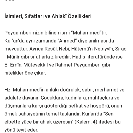
İsimleri, Sıfatları ve Ahlakî Özellikleri
Peygamberimizin bilinen ismi “Muhammed”tir;
Kur’an’da aynı zamanda “Ahmed” diye anılması da
mevcuttur. Ayrıca Resûl, Nebî, Hâtemü’n-Nebiyyîn, Sirâc-
ı Münîr gibi sıfatlarla zikredilir. Hadis literatüründe ise
El-Emîn, Mütevekkil ve Rahmet Peygamberi gibi
nitelikler öne çıkar.
Hz. Muhammed’in ahlâkı doğruluk, sabır, merhamet ve
adalete dayanır. Çocuklara, kadınlara, muhtaçlara ve
düşmanlara karşı gösterdiği şefkat ve hoşgörü, onun
örnek şahsiyetinin temel taşlarıdır. Kur’an’da “Sen
elbette yüce bir ahlak üzeresin” (Kalem, 4) ifadesi bu
yönü teyit eder.