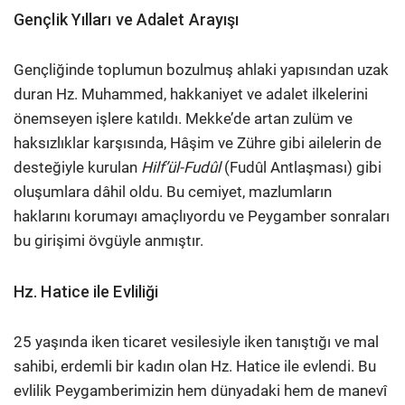
Gençlik Yılları ve Adalet Arayışı
Gençliğinde toplumun bozulmuş ahlaki yapısından uzak
duran Hz. Muhammed, hakkaniyet ve adalet ilkelerini
önemseyen işlere katıldı. Mekke’de artan zulüm ve
haksızlıklar karşısında, Hâşim ve Zühre gibi ailelerin de
desteğiyle kurulan
Hilf’ül-Fudûl
(Fudûl Antlaşması) gibi
oluşumlara dâhil oldu. Bu cemiyet, mazlumların
haklarını korumayı amaçlıyordu ve Peygamber sonraları
bu girişimi övgüyle anmıştır.
Hz. Hatice ile Evliliği
25 yaşında iken ticaret vesilesiyle iken tanıştığı ve mal
sahibi, erdemli bir kadın olan Hz. Hatice ile evlendi. Bu
evlilik Peygamberimizin hem dünyadaki hem de manevî