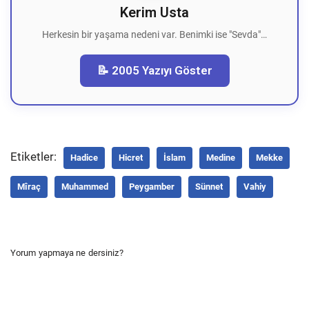
Kerim Usta
Herkesin bir yaşama nedeni var. Benimki ise "Sevda"…
📝 2005 Yazıyı Göster
Etiketler:
Hadice
Hicret
İslam
Medine
Mekke
Mîraç
Muhammed
Peygamber
Sünnet
Vahiy
Yorum yapmaya ne dersiniz?