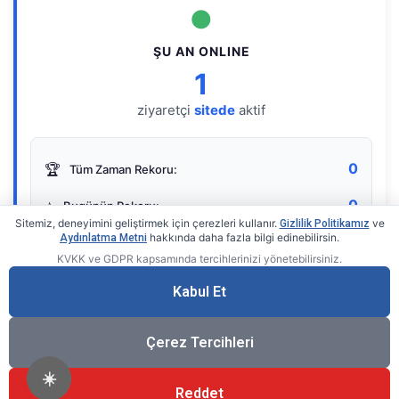
●
ŞU AN ONLINE
1
ziyaretçi
sitede
aktif
0
🏆
Tüm Zaman Rekoru:
0
⭐
Bugünün Rekoru:
Sitemiz, deneyimini geliştirmek için çerezleri kullanır.
ve
Gizlilik Politikamız
hakkında daha fazla bilgi edinebilirsin.
Aydınlatma Metni
KVKK ve GDPR kapsamında tercihlerinizi yönetebilirsiniz.
Live Online Counter
• by KerimUsta
Gerçek zamanlı sayaç
Kabul Et
Çerez Tercihleri
☀️
Reddet