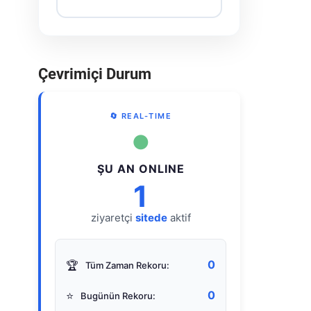
Çevrimiçi Durum
🔄 REAL-TIME
●
ŞU AN ONLINE
1
ziyaretçi
sitede
aktif
0
🏆
Tüm Zaman Rekoru:
0
⭐
Bugünün Rekoru: