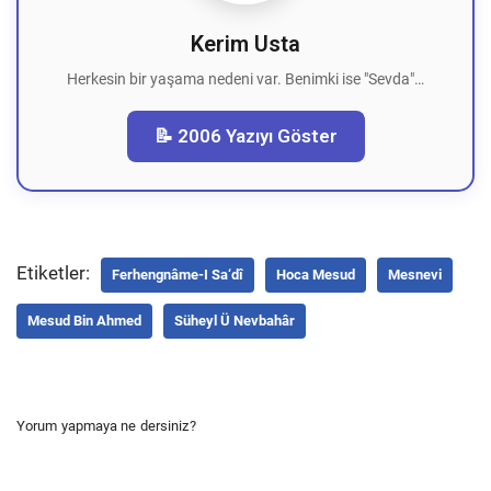
Kerim Usta
Herkesin bir yaşama nedeni var. Benimki ise "Sevda"…
📝 2006 Yazıyı Göster
Etiketler:
Ferhengnâme-I Sa‘dî
Hoca Mesud
Mesnevi
Mesud Bin Ahmed
Süheyl Ü Nevbahâr
Yorum yapmaya ne dersiniz?