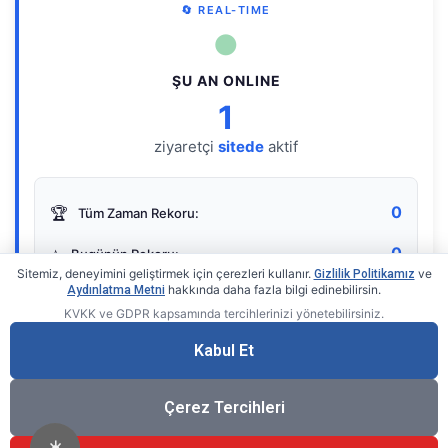
🔄 REAL-TIME
●
ŞU AN ONLINE
1
ziyaretçi
sitede
aktif
0
🏆
Tüm Zaman Rekoru:
0
⭐
Bugünün Rekoru:
Sitemiz, deneyimini geliştirmek için çerezleri kullanır.
ve
Gizlilik Politikamız
hakkında daha fazla bilgi edinebilirsin.
Aydınlatma Metni
KVKK ve GDPR kapsamında tercihlerinizi yönetebilirsiniz.
Live Online Counter
• by KerimUsta
Gerçek zamanlı sayaç
Kabul Et
Çerez Tercihleri