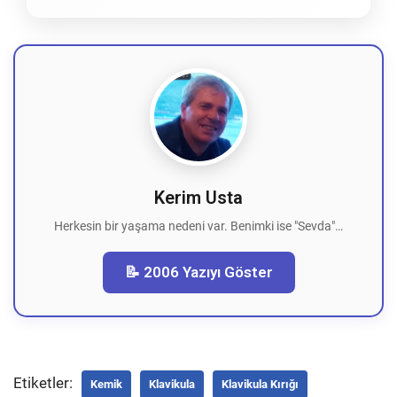
Kerim Usta
Herkesin bir yaşama nedeni var. Benimki ise "Sevda"…
📝 2006 Yazıyı Göster
Etiketler:
Kemik
Klavikula
Klavikula Kırığı