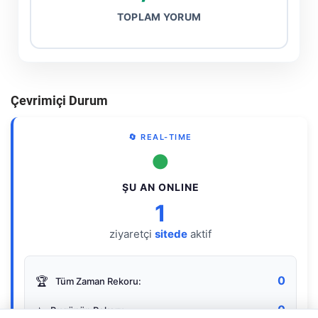
TOPLAM YORUM
Çevrimiçi Durum
🔄 REAL-TIME
●
ŞU AN ONLINE
1
ziyaretçi
sitede
aktif
0
🏆
Tüm Zaman Rekoru:
0
⭐
Bugünün Rekoru: