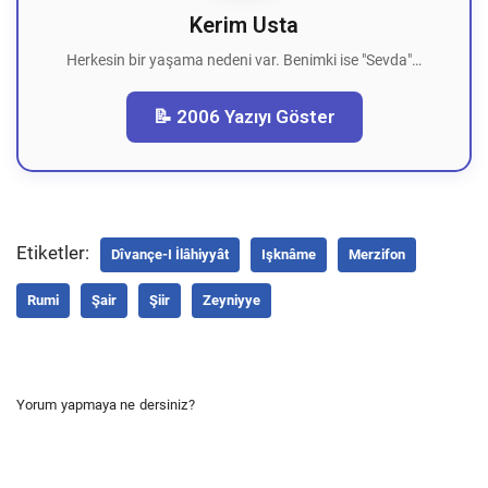
Kerim Usta
Herkesin bir yaşama nedeni var. Benimki ise "Sevda"…
📝 2006 Yazıyı Göster
Etiketler:
Dîvançe-I İlâhiyyât
Işknâme
Merzifon
Rumi
Şair
Şiir
Zeyniyye
Yorum yapmaya ne dersiniz?