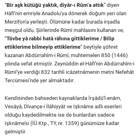
“
Bir aşk kütüğü yaktık, diyâr-ı Rûm’a attık
” diyen
Hâfî’nin emriyle Anadolu’ya dönerek doğum yeri olan
Merzifon’a yerleşti. Ölümüne kadar burada irşadla
meşgul oldu. Şiirlerinde Rûmî mahlasını kullanan ve,
“
Tövbe yâ rabbi hatâ râhına gittiklerime / Bilip
ettiklerime bilmeyip ettiklerime
” beytiyle şöhret
kazanan Abdürrahîm-i Rûmî, muhtemelen 850 (1446)
yılında vefat etmiştir. Zeynüddin el-Hâfî’nin Abdürrahîm-i
Rûmî’ye verdiği 832 tarihli icâzetnâmenin metni Nefehât
Tercümesi’nde yer almaktadır.
Kendisinden bahseden kaynaklarda İrşâdü’l-enâm,
Vesâyâ, Dîvançe-i İlâhiyyât ve Işknâme adlı eserleri
olduğu kaydedilmekte ise de bunlardan sadece
Işknâme’si (İÜ Ktp., TY, nr. 1359) günümüze kadar
gelmiştir.