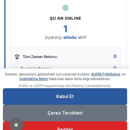
●
ŞU AN ONLINE
1
ziyaretçi
sitede
aktif
0
🏆
Tüm Zaman Rekoru:
0
⭐
Bugünün Rekoru:
Sitemiz, deneyimini geliştirmek için çerezleri kullanır.
ve
Gizlilik Politikamız
hakkında daha fazla bilgi edinebilirsin.
Aydınlatma Metni
KVKK ve GDPR kapsamında tercihlerinizi yönetebilirsiniz.
Live Online Counter
• by KerimUsta
Gerçek zamanlı sayaç
Kabul Et
Çerez Tercihleri
☀️
Reddet