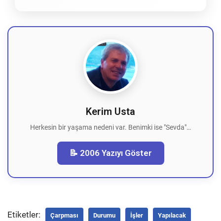
Kerim Usta
Herkesin bir yaşama nedeni var. Benimki ise "Sevda"…
📝 2006 Yazıyı Göster
Etiketler:
Çarpması
Durumu
İşler
Yapılacak