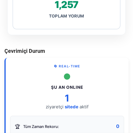
1,257
TOPLAM YORUM
Çevrimiçi Durum
🔄 REAL-TIME
●
ŞU AN ONLINE
1
ziyaretçi
sitede
aktif
0
🏆
Tüm Zaman Rekoru: