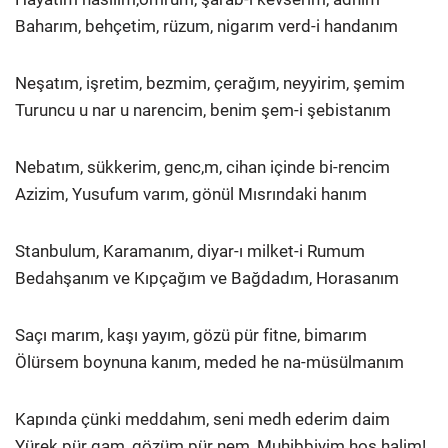
Baharım, behçetim, rüzum, nigarım verd-i handanım
Neşatım, işretim, bezmim, çerağım, neyyirim, şemim
Turuncu u nar u narencim, benim şem-i şebistanım
Nebatım, sükkerim, genc,m, cihan içinde bi-rencim
Azizim, Yusufum varım, gönül Mısrındaki hanım
Stanbulum, Karamanım, diyar-ı milket-i Rumum
Bedahşanım ve Kıpçağım ve Bağdadım, Horasanım
Saçı marım, kaşı yayım, gözü pür fitne, bimarım
Ölürsem boynuna kanım, meded he na-müsülmanım
Kapında çünki meddahım, seni medh ederim daim
Yürek pür gam, gözüm pür nem, Muhibbiyim hoş halim!