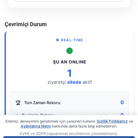
Çevrimiçi Durum
🔄 REAL-TIME
●
ŞU AN ONLINE
1
ziyaretçi
sitede
aktif
0
🏆
Tüm Zaman Rekoru:
0
⭐
Bugünün Rekoru:
Sitemiz, deneyimini geliştirmek için çerezleri kullanır.
ve
Gizlilik Politikamız
hakkında daha fazla bilgi edinebilirsin.
Aydınlatma Metni
KVKK ve GDPR kapsamında tercihlerinizi yönetebilirsiniz.
Live Online Counter
• by KerimUsta