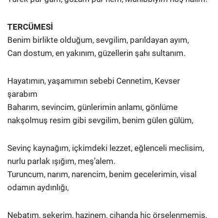
TERCÜMESİ
Benim birlikte olduğum, sevgilim, parıldayan ayım,
Can dostum, en yakınım, güzellerin şahı sultanım.
Hayatımın, yaşamımın sebebi Cennetim, Kevser
şarabım
Baharım, sevincim, günlerimin anlamı, gönlüme
nakşolmuş resim gibi sevgilim, benim gülen gülüm,
Sevinç kaynağım, içkimdeki lezzet, eğlenceli meclisim,
nurlu parlak ışığım, meş’alem.
Turuncum, narım, narencim, benim gecelerimin, visal
odamın aydınlığı,
Nebatım, şekerim, hazinem, cihanda hiç örselenmemiş,