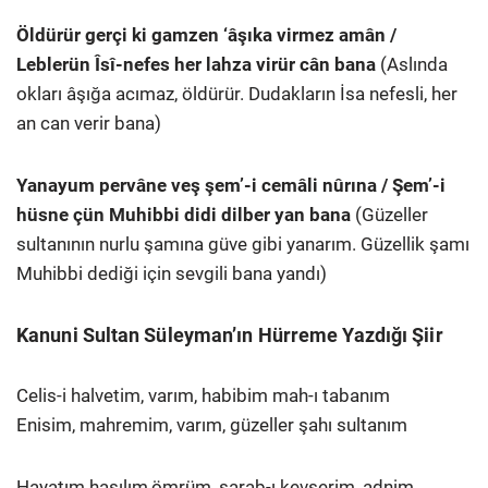
Öldürür gerçi ki gamzen ‘âşıka virmez amân /
Leblerün Îsî-nefes her lahza virür cân bana
(Aslında
okları âşığa acımaz, öldürür. Dudakların İsa nefesli, her
an can verir bana)
Yanayum pervâne veş şem’-i cemâli nûrına / Şem’-i
hüsne çün Muhibbi didi dilber yan bana
(Güzeller
sultanının nurlu şamına güve gibi yanarım. Güzellik şamı
Muhibbi dediği için sevgili bana yandı)
Kanuni Sultan Süleyman’ın Hürreme Yazdığı Şiir
Celis-i halvetim, varım, habibim mah-ı tabanım
Enisim, mahremim, varım, güzeller şahı sultanım
Hayatım hasılım,ömrüm, şarab-ı kevserim, adnim