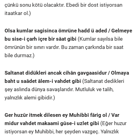
çünkü sonu kötü olacaktır. Ebedi bir dost istiyorsan
itaatkar ol.)
Olsa kumlar sagisinca ömrüne hadd ü aded / Gelmeye
bu sise-i çarh içre bir sâat gibi
(Kumlar sayılsa bile
ömrünün bir sınırı vardır. Bu zaman çarkında bir saat
bile durmaz.)
Saltanat didükleri ancak cihân gavgaasidur / Olmaya
baht u saâdet âlem-i vahdet gibi
(Saltanat dedikleri
şey aslında dünya savaşlarıdır. Mutluluk ve talih,
yalnızlık alemi gibidir.)
Ger huzûr itmek dilesen ey Muhibbî fârig ol / Var
midur vahdet makaami gûse-i uzlet gibi
(Eğer huzur
istiyorsan ey Muhibbi, her şeyden vazgeç. Yalnızlık