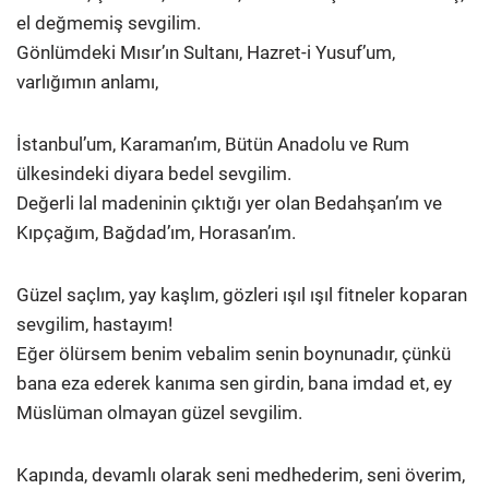
el değmemiş sevgilim.
Gönlümdeki Mısır’ın Sultanı, Hazret-i Yusuf’um,
varlığımın anlamı,
İstanbul’um, Karaman’ım, Bütün Anadolu ve Rum
ülkesindeki diyara bedel sevgilim.
Değerli lal madeninin çıktığı yer olan Bedahşan’ım ve
Kıpçağım, Bağdad’ım, Horasan’ım.
Güzel saçlım, yay kaşlım, gözleri ışıl ışıl fitneler koparan
sevgilim, hastayım!
Eğer ölürsem benim vebalim senin boynunadır, çünkü
bana eza ederek kanıma sen girdin, bana imdad et, ey
Müslüman olmayan güzel sevgilim.
Kapında, devamlı olarak seni medhederim, seni överim,