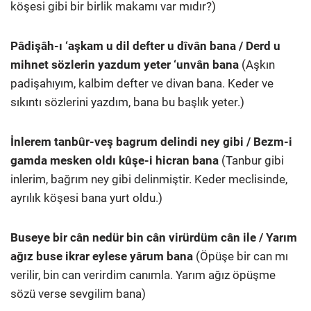
köşesi gibi bir birlik makamı var mıdır?)
Pâdişâh-ı ‘aşkam u dil defter u dîvân bana / Derd u
mihnet sözlerin yazdum yeter ‘unvân bana
(Aşkın
padişahıyım, kalbim defter ve divan bana. Keder ve
sıkıntı sözlerini yazdım, bana bu başlık yeter.)
İnlerem tanbûr-veş bagrum delindi ney gibi / Bezm-i
gamda mesken oldı kûşe-i hicran bana
(Tanbur gibi
inlerim, bağrım ney gibi delinmiştir. Keder meclisinde,
ayrılık köşesi bana yurt oldu.)
Buseye bir cân nedür bin cân virürdüm cân ile / Yarım
ağız buse ikrar eylese yârum bana
(Öpüşe bir can mı
verilir, bin can verirdim canımla. Yarım ağız öpüşme
sözü verse sevgilim bana)