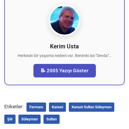
Kerim Usta
Herkesin bir yaşama nedeni var. Benimki ise "Sevda"…
📝 2005 Yazıyı Göster
Etiketler:
Fermanı
Kanuni
Kanuni Sultan Süleyman
Şiir
Süleyman
Sultan