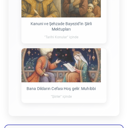
Kanuni ve Şehzade Bayezid’in Şiirli
Mektupları
"Tarihi Konular" içinde
Bana Dildarın Cefası Hoş gelir: Muhibbi
"Şiirler" içinde