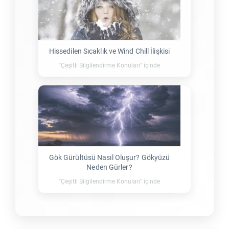
Hissedilen Sıcaklık ve Wind Chill İlişkisi
"Çeşitli Bilgilendirme Konuları" içinde
Gök Gürültüsü Nasıl Oluşur? Gökyüzü
Neden Gürler?
"Çeşitli Bilgilendirme Konuları" içinde