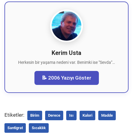
Kerim Usta
Herkesin bir yaşama nedeni var. Benimki ise "Sevda"…
📝 2006 Yazıyı Göster
Etiketler:
Birim
Derece
Isı
Kalori
Madde
Santigrat
Sıcaklık