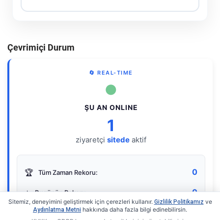
Çevrimiçi Durum
🔄 REAL-TIME
●
ŞU AN ONLINE
1
ziyaretçi
sitede
aktif
0
🏆
Tüm Zaman Rekoru:
0
⭐
Bugünün Rekoru:
Sitemiz, deneyimini geliştirmek için çerezleri kullanır.
ve
Gizlilik Politikamız
hakkında daha fazla bilgi edinebilirsin.
Aydınlatma Metni