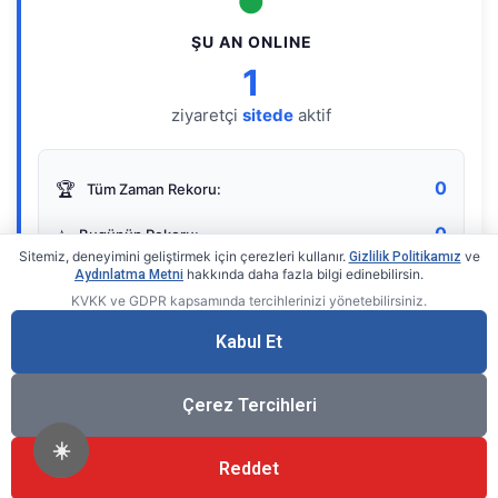
●
ŞU AN ONLINE
1
ziyaretçi
sitede
aktif
0
🏆
Tüm Zaman Rekoru:
0
⭐
Bugünün Rekoru:
Sitemiz, deneyimini geliştirmek için çerezleri kullanır.
ve
Gizlilik Politikamız
hakkında daha fazla bilgi edinebilirsin.
Aydınlatma Metni
KVKK ve GDPR kapsamında tercihlerinizi yönetebilirsiniz.
Live Online Counter
• by KerimUsta
Gerçek zamanlı sayaç
Kabul Et
Çerez Tercihleri
☀️
Reddet
®
© 2026 KerimUsta
Tüm Hakları Saklıdır.