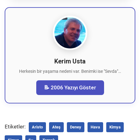
Kerim Usta
Herkesin bir yaşama nedeni var. Benimki ise "Sevda"…
📝 2006 Yazıyı Göster
Etiketler:
Aristo
Ateş
Deney
Hava
Kimya